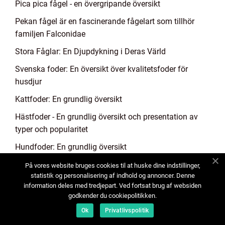
Pica pica fågel - en övergripande översikt
Pekan fågel är en fascinerande fågelart som tillhör
familjen Falconidae
Stora Fåglar: En Djupdykning i Deras Värld
Svenska foder: En översikt över kvalitetsfoder för
husdjur
Kattfoder: En grundlig översikt
Hästfoder - En grundlig översikt och presentation av
typer och popularitet
Hundfoder: En grundlig översikt
Allergi hos hundar är ett vanligt problem som många
På vores website bruges cookies til at huske dine indstillinger,
statistik og personalisering af indhold og annoncer. Denne
djurägare står inför
information deles med tredjepart. Ved fortsat brug af websiden
Kycklingfoder En djupgående analys av näring för
godkender du cookiepolitikken.
höns
Ok
Privatlivspolitik
Byta foder till hund - en grundlig översikt