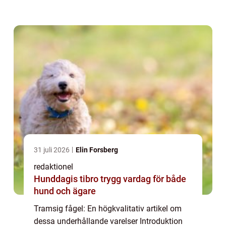
groteska fåglar, är fascinerande skapelser
som har lockat människors uppmärks...
31 juli 2026
Elin Forsberg
redaktionel
Hunddagis tibro trygg vardag för både
hund och ägare
Tramsig fågel: En högkvalitativ artikel om
dessa underhållande varelser Introduktion