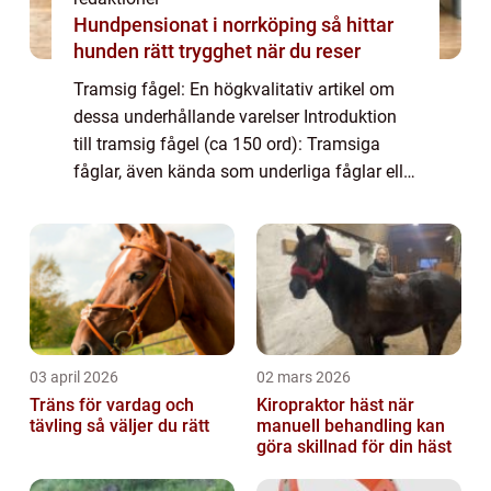
Hundpensionat i norrköping så hittar
hunden rätt trygghet när du reser
Tramsig fågel: En högkvalitativ artikel om
dessa underhållande varelser Introduktion
till tramsig fågel (ca 150 ord): Tramsiga
fåglar, även kända som underliga fåglar eller
groteska fåglar, är fascinerande skapelser
som har lockat människors uppmärks...
03 april 2026
02 mars 2026
Träns för vardag och
Kiropraktor häst när
tävling så väljer du rätt
manuell behandling kan
göra skillnad för din häst