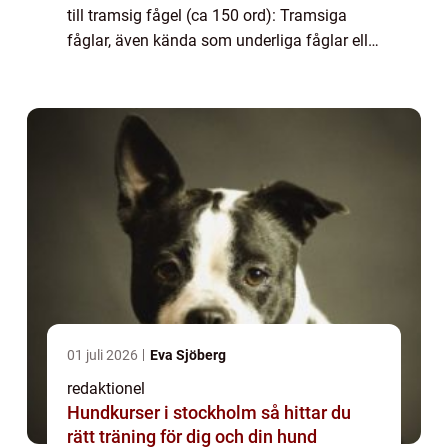
till tramsig fågel (ca 150 ord): Tramsiga
fåglar, även kända som underliga fåglar eller
groteska fåglar, är fascinerande skapelser
som har lockat människors uppmärks...
01 juli 2026
Eva Sjöberg
redaktionel
Hundkurser i stockholm så hittar du
rätt träning för dig och din hund