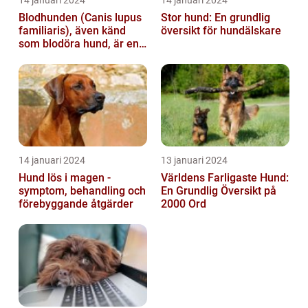
14 januari 2024
14 januari 2024
Blodhunden (Canis lupus
Stor hund: En grundlig
familiaris), även känd
översikt för hundälskare
som blodöra hund, är en
utsökt ras av hundar med
kara...
14 januari 2024
13 januari 2024
Hund lös i magen -
Världens Farligaste Hund:
symptom, behandling och
En Grundlig Översikt på
förebyggande åtgärder
2000 Ord