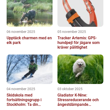
06 november 2025
05 november 2025
Upptäck charmen med en
Tracker Artemis: GPS-
elk park
hundpejl för jägare som
kräver pålitlighet
04 november 2025
03 oktober 2025
Skidskola med
Gladiator K-Nine:
fortsättningsgrupp i
Stressreducerande och
Stockholm: Ta din
ångestdämpande
skidåkning till nästa nivå
hundhalsband