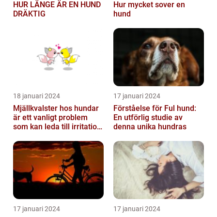
HUR LÄNGE ÄR EN HUND
Hur mycket sover en
DRÄKTIG
hund
18 januari 2024
17 januari 2024
Mjällkvalster hos hundar
Förståelse för Ful hund:
är ett vanligt problem
En utförlig studie av
som kan leda till irritation
denna unika hundras
och obehag för både
hun...
17 januari 2024
17 januari 2024