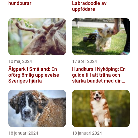
hundburar
Labradoodle av
uppfödare
10 maj 2024
17 april 2024
Älgpark i Småland: En
Hundkurs i Nyköping: En
oförglömlig upplevelse i
guide till att träna och
Sveriges hjärta
stärka bandet med din
fyrbenta vän
18 januari 2024
18 januari 2024