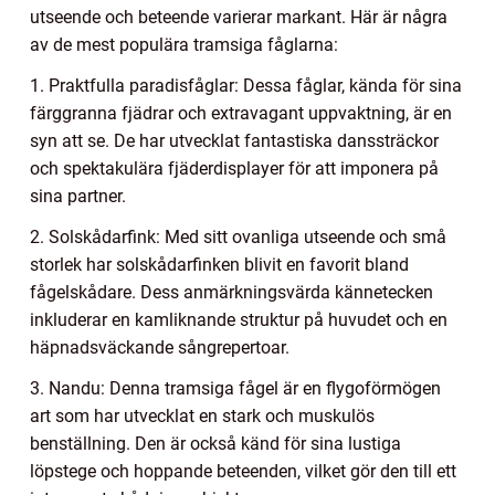
utseende och beteende varierar markant. Här är några
av de mest populära tramsiga fåglarna:
1. Praktfulla paradisfåglar: Dessa fåglar, kända för sina
färggranna fjädrar och extravagant uppvaktning, är en
syn att se. De har utvecklat fantastiska danssträckor
och spektakulära fjäderdisplayer för att imponera på
sina partner.
2. Solskådarfink: Med sitt ovanliga utseende och små
storlek har solskådarfinken blivit en favorit bland
fågelskådare. Dess anmärkningsvärda kännetecken
inkluderar en kamliknande struktur på huvudet och en
häpnadsväckande sångrepertoar.
3. Nandu: Denna tramsiga fågel är en flygoförmögen
art som har utvecklat en stark och muskulös
benställning. Den är också känd för sina lustiga
löpstege och hoppande beteenden, vilket gör den till ett