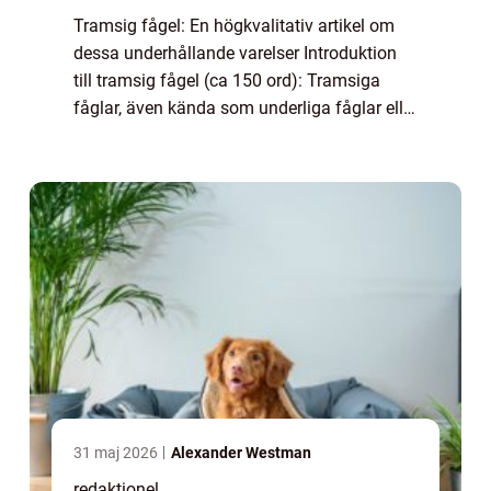
Tramsig fågel: En högkvalitativ artikel om
dessa underhållande varelser Introduktion
till tramsig fågel (ca 150 ord): Tramsiga
fåglar, även kända som underliga fåglar eller
groteska fåglar, är fascinerande skapelser
som har lockat människors uppmärks...
31 maj 2026
Alexander Westman
redaktionel