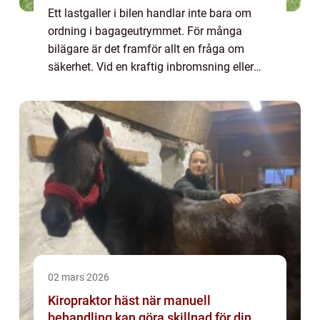
Ett lastgaller i bilen handlar inte bara om
ordning i bagageutrymmet. För många
bilägare är det framför allt en fråga om
säkerhet. Vid en kraftig inbromsning eller
kollision förvandlas lösa föremål och
obältade hundar till projektiler som kan
orsaka ...
02 mars 2026
Kiropraktor häst när manuell
behandling kan göra skillnad för din