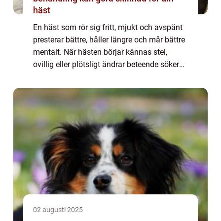
häst
En häst som rör sig fritt, mjukt och avspänt
presterar bättre, håller längre och mår bättre
mentalt. När hästen börjar kännas stel,
ovillig eller plötsligt ändrar beteende söker
många efter en kiropraktor häst. Ofta
handlar behovet om att återställa ...
02 augusti 2025