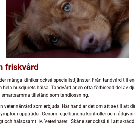
h friskvård
r många kliniker också specialisttjänster. Från tandvård till e
om hela husdjurets hälsa. Tandvård är en ofta förbisedd del av d
a smärtsamma tillstånd som tandlossning.
n veterinärvård som erbjuds. Här handlar det om att se till att d
symptom uppträder. Genom regelbundna kontroller och rådgivni
ngt och hälsosamt liv. Veterinärer i Skåne ser också till att skrädd