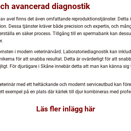
ch avancerad diagnostik
av avel finns det även omfattande reproduktionstjänster. Detta in
ion. Dessa tjänster kräver både precision och expertis, och mång
rställa en säker process. Tillgång till en spermabank kan dess
r.
nsten i modern veterinärvård. Laboratoriediagnostik kan inklud
klinikerna för att snabba resultat. Detta är ovärderligt för att sn
igt. För djurägare i Skåne innebär detta att man kan känna sig 
veterinär med ett heltäckande och modernt serviceutbud kan fö
ett exempel på en plats där kärlek till djur kombineras med prof
Läs fler inlägg här