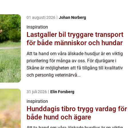
01 augusti 2026
Johan Norberg
inspiration
Lastgaller bil tryggare transport
för både människor och hundar
Att ta hand om våra älskade husdjur är en viktig
prioritering för många av oss. För djurägare i
Skåne är möjligheten att få tillgång till kvalitativ
och personlig veterinärvå...
31 juli 2026
Elin Forsberg
inspiration
Hunddagis tibro trygg vardag för
både hund och ägare
Att ta hand om våra älskade husdjur är en viktig