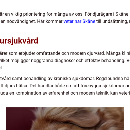
 en viktig prioritering för många av oss. För djurägare i Skåne är
ård en nödvändighet. Här kommer
veterinär Skåne
till undsättning,
ursjukvård
erinärer som erbjuder omfattande och modern djurvård. Många kli
 vilket möjliggör noggranna diagnoser och effektiv behandling. V
t.
kutvård samt behandling av kroniska sjukdomar. Regelbundna häl
 ditt djurs hälsa. Det handlar både om att förebygga sjukdomar o
uda en kombination av erfarenhet och modern teknik, kan veteri