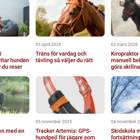
03 april 2026
02 mars 2026
i
Träns för vardag och
Kiropraktor hä
tävling så väljer du rätt
manuell be
r du reser
göra skillna
05 november 2025
04 november 
en med en
Tracker Artemis: GPS-
Skidskola 
hundpejl för jägare som
fortsättnin