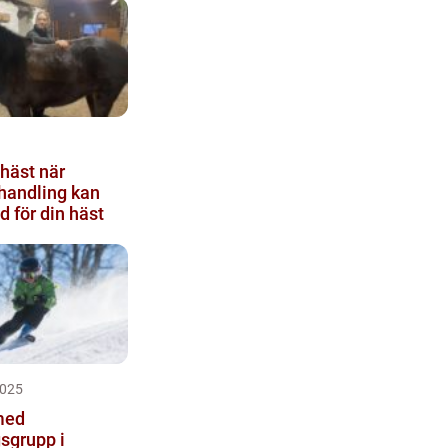
st när
handling kan
d för din häst
2025
med
gsgrupp i