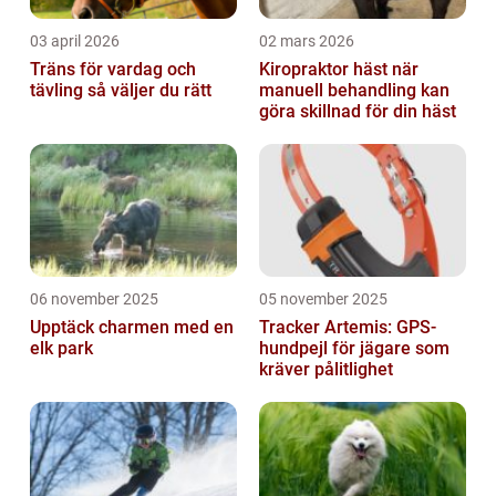
03 april 2026
02 mars 2026
Träns för vardag och
Kiropraktor häst när
tävling så väljer du rätt
manuell behandling kan
göra skillnad för din häst
06 november 2025
05 november 2025
Upptäck charmen med en
Tracker Artemis: GPS-
elk park
hundpejl för jägare som
kräver pålitlighet