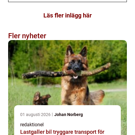
Läs fler inlägg här
Fler nyheter
01 augusti 2026
Johan Norberg
redaktionel
Lastgaller bil tryggare transport för