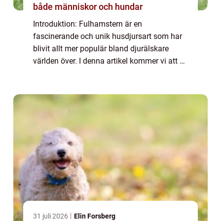
både människor och hundar
Introduktion: Fulhamstern är en
fascinerande och unik husdjursart som har
blivit allt mer populär bland djurälskare
världen över. I denna artikel kommer vi att ge
en grundlig översikt över den fula hamstern,
inklusive dess olika typer, popularitet oc...
31 juli 2026
Elin Forsberg