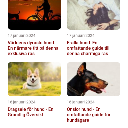
17 januari 2024
17 januari 2024
Världens dyraste hund:
Fralla hund: En
En närmare titt på denna
omfattande guide till
exklusiva ras
denna charmiga ras
16 januari 2024
16 januari 2024
Dragsele för hund - En
Onsior hund - En
Grundlig Översikt
omfattande guide för
hundägare