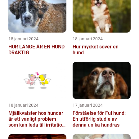
18 januari 2024
18 januari 2024
HUR LÄNGE ÄR EN HUND
Hur mycket sover en
DRÄKTIG
hund
18 januari 2024
17 januari 2024
Mjällkvalster hos hundar
Förståelse för Ful hund:
är ett vanligt problem
En utförlig studie av
som kan leda till irritation
denna unika hundras
och obehag för både
hun...