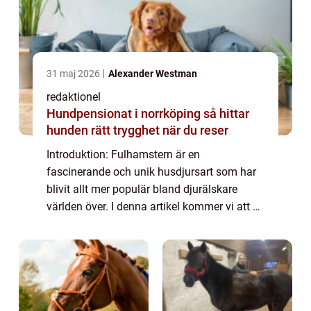
31 maj 2026
Alexander Westman
redaktionel
Hundpensionat i norrköping så hittar
hunden rätt trygghet när du reser
Introduktion: Fulhamstern är en
fascinerande och unik husdjursart som har
blivit allt mer populär bland djurälskare
världen över. I denna artikel kommer vi att ge
en grundlig översikt över den fula hamstern,
inklusive dess olika typer, popularitet oc...