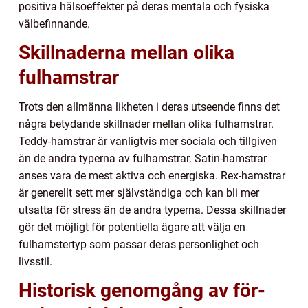
positiva hälsoeffekter på deras mentala och fysiska
välbefinnande.
Skillnaderna mellan olika
fulhamstrar
Trots den allmänna likheten i deras utseende finns det
några betydande skillnader mellan olika fulhamstrar.
Teddy-hamstrar är vanligtvis mer sociala och tillgiven
än de andra typerna av fulhamstrar. Satin-hamstrar
anses vara de mest aktiva och energiska. Rex-hamstrar
är generellt sett mer självständiga och kan bli mer
utsatta för stress än de andra typerna. Dessa skillnader
gör det möjligt för potentiella ägare att välja en
fulhamstertyp som passar deras personlighet och
livsstil.
Historisk genomgång av för-