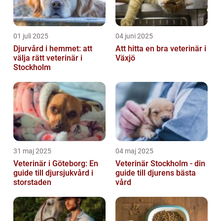
01 juli 2025
04 juni 2025
Djurvård i hemmet: att
Att hitta en bra veterinär i
välja rätt veterinär i
Växjö
Stockholm
31 maj 2025
04 maj 2025
Veterinär i Göteborg: En
Veterinär Stockholm - din
guide till djursjukvård i
guide till djurens bästa
storstaden
vård