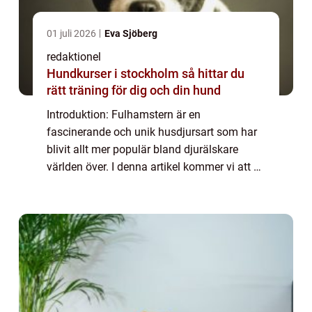
01 juli 2026
Eva Sjöberg
redaktionel
Hundkurser i stockholm så hittar du
rätt träning för dig och din hund
Introduktion: Fulhamstern är en
fascinerande och unik husdjursart som har
blivit allt mer populär bland djurälskare
världen över. I denna artikel kommer vi att ge
en grundlig översikt över den fula hamstern,
inklusive dess olika typer, popularitet oc...