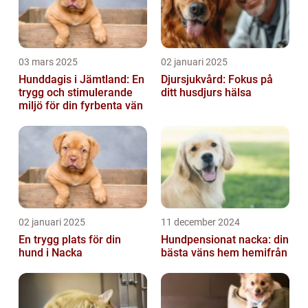
03 mars 2025
02 januari 2025
Hunddagis i Jämtland: En
Djursjukvård: Fokus på
trygg och stimulerande
ditt husdjurs hälsa
miljö för din fyrbenta vän
02 januari 2025
11 december 2024
En trygg plats för din
Hundpensionat nacka: din
hund i Nacka
bästa väns hem hemifrån