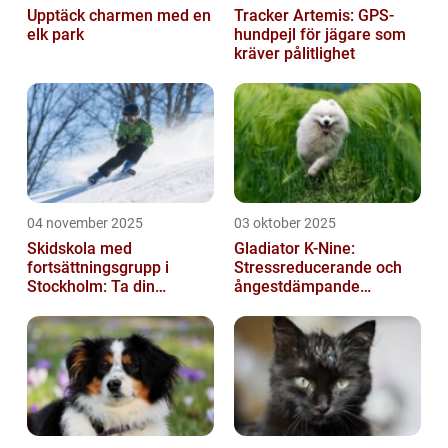
Upptäck charmen med en
Tracker Artemis: GPS-
elk park
hundpejl för jägare som
kräver pålitlighet
04 november 2025
03 oktober 2025
Skidskola med
Gladiator K-Nine:
fortsättningsgrupp i
Stressreducerande och
Stockholm: Ta din
ångestdämpande
skidåkning till nästa nivå
hundhalsband