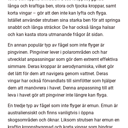
långa och kraftiga ben, stora och tjocka kroppar, samt
korta vingar – gör att den inte kan lyfta och flyga.
Istället använder strutsen sina starka ben för att springa
snabbt och långa sträckor. De har också långa halsar
och kan kasta stora utmanande frågor åt sidan.
En annan populär typ av fågel som inte flyger är
pingvinen. Pingviner lever i polarområden och har
utvecklat anpassningar som gör dem extremt effektiva
simmare. Deras kroppar är aerodynamiska, vilket gör
det lätt för dem att navigera genom vattnet. Deras
vingar har också förvandlats till simfötter som hjälper
dem att manövrera i havet. Denna anpassning till att
leva i havet gör att pingviner inte längre kan flyga.
En tredje typ av fågel som inte flyger är emun. Emun är
australiensiskt och finns vanligtvis i öppna
skogsområden och öknar. Liksom strutsen har emun en
kraftig kroppsbyggnad och korta vingar som hindrar