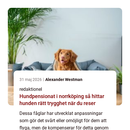
som inte flyger” är en b...
31 maj 2026
Alexander Westman
redaktionel
Hundpensionat i norrköping så hittar
hunden rätt trygghet när du reser
Dessa fåglar har utvecklat anpassningar
som gör det svårt eller omöjligt för dem att
flyga, men de kompenserar för detta genom