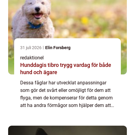
31 juli 2026
Elin Forsberg
redaktionel
Hunddagis tibro trygg vardag för både
hund och ägare
Dessa fåglar har utvecklat anpassningar
som gör det svårt eller omöjligt för dem att
flyga, men de kompenserar för detta genom
att ha andra förmågor som hjälper dem att
överleva i sina specifika miljöer. En ”fågel
som inte flyger” är en b...