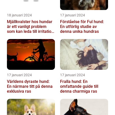
18 januari 2024
17 januari 2024
Mjällkvalster hos hundar
Förståelse för Ful hund:
är ett vanligt problem
En utförlig studie av
som kan leda till irritation
denna unika hundras
och obehag för både
hun...
17 januari 2024
17 januari 2024
Världens dyraste hund:
Fralla hund: En
En närmare titt på denna
omfattande guide till
exklusiva ras
denna charmiga ras