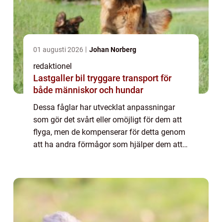
01 augusti 2026
Johan Norberg
redaktionel
Lastgaller bil tryggare transport för
både människor och hundar
Dessa fåglar har utvecklat anpassningar
som gör det svårt eller omöjligt för dem att
flyga, men de kompenserar för detta genom
att ha andra förmågor som hjälper dem att
överleva i sina specifika miljöer. En ”fågel
som inte flyger” är en b...