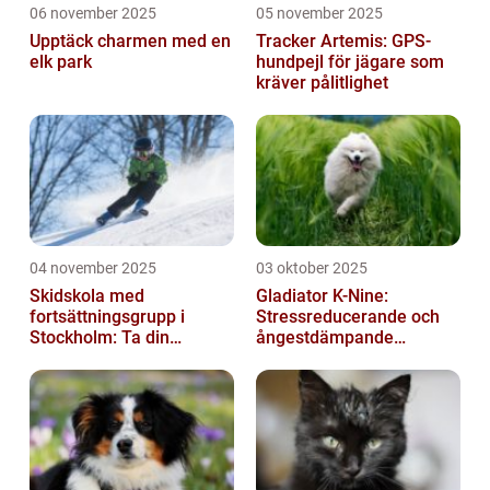
06 november 2025
05 november 2025
Upptäck charmen med en
Tracker Artemis: GPS-
elk park
hundpejl för jägare som
kräver pålitlighet
04 november 2025
03 oktober 2025
Skidskola med
Gladiator K-Nine:
fortsättningsgrupp i
Stressreducerande och
Stockholm: Ta din
ångestdämpande
skidåkning till nästa nivå
hundhalsband