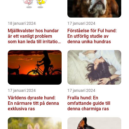
18 januari 2024
17 januari 2024
Mjällkvalster hos hundar
Förståelse för Ful hund:
är ett vanligt problem
En utförlig studie av
som kan leda till irritation
denna unika hundras
och obehag för både
hun...
17 januari 2024
17 januari 2024
Världens dyraste hund:
Fralla hund: En
En närmare titt på denna
omfattande guide till
exklusiva ras
denna charmiga ras