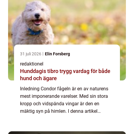
31 juli 2026
Elin Forsberg
redaktionel
Hunddagis tibro trygg vardag för både
hund och ägare
Inledning Condor fågeln är en av naturens
mest imponerande varelser. Med sin stora
kropp och vidspända vingar är den en
mäktig syn på himlen. I denna artikel
kommer vi att fördjupa oss i denna
fascinerande fågel och utforska dess olika
aspekter, inkl...