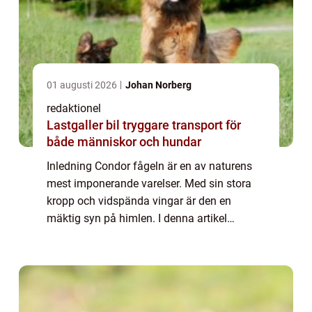
01 augusti 2026
Johan Norberg
redaktionel
Lastgaller bil tryggare transport för
både människor och hundar
Inledning Condor fågeln är en av naturens
mest imponerande varelser. Med sin stora
kropp och vidspända vingar är den en
mäktig syn på himlen. I denna artikel
kommer vi att fördjupa oss i denna
fascinerande fågel och utforska dess olika
aspekter, inkl...