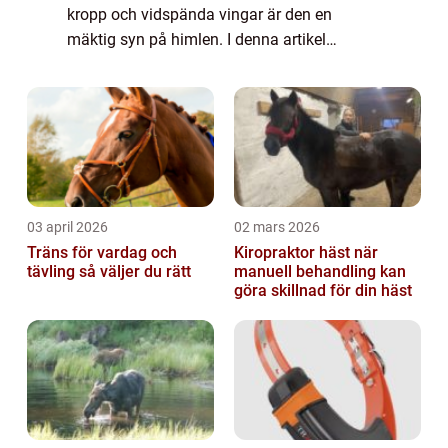
kropp och vidspända vingar är den en
mäktig syn på himlen. I denna artikel
kommer vi att fördjupa oss i denna
fascinerande fågel och utforska dess olika
aspekter, inkl...
03 april 2026
02 mars 2026
Träns för vardag och
Kiropraktor häst när
tävling så väljer du rätt
manuell behandling kan
göra skillnad för din häst