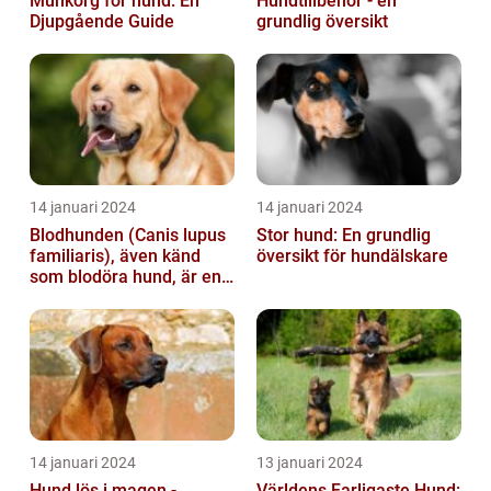
Munkorg för hund: En
Hundtillbehör - en
Djupgående Guide
grundlig översikt
14 januari 2024
14 januari 2024
Blodhunden (Canis lupus
Stor hund: En grundlig
familiaris), även känd
översikt för hundälskare
som blodöra hund, är en
utsökt ras av hundar med
kara...
14 januari 2024
13 januari 2024
Hund lös i magen -
Världens Farligaste Hund: