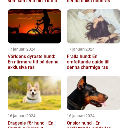
som kan leda till irritation
denna unika hundras
och obehag för både
hun...
17 januari 2024
17 januari 2024
Världens dyraste hund:
Fralla hund: En
En närmare titt på denna
omfattande guide till
exklusiva ras
denna charmiga ras
16 januari 2024
16 januari 2024
Dragsele för hund - En
Onsior hund - En