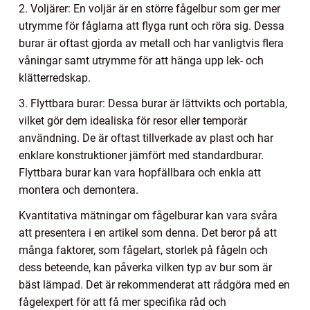
2. Voljärer: En voljär är en större fågelbur som ger mer
utrymme för fåglarna att flyga runt och röra sig. Dessa
burar är oftast gjorda av metall och har vanligtvis flera
våningar samt utrymme för att hänga upp lek- och
klätterredskap.
3. Flyttbara burar: Dessa burar är lättvikts och portabla,
vilket gör dem idealiska för resor eller temporär
användning. De är oftast tillverkade av plast och har
enklare konstruktioner jämfört med standardburar.
Flyttbara burar kan vara hopfällbara och enkla att
montera och demontera.
Kvantitativa mätningar om fågelburar kan vara svåra
att presentera i en artikel som denna. Det beror på att
många faktorer, som fågelart, storlek på fågeln och
dess beteende, kan påverka vilken typ av bur som är
bäst lämpad. Det är rekommenderat att rådgöra med en
fågelexpert för att få mer specifika råd och