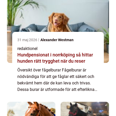
31 maj 2026
Alexander Westman
redaktionel
Hundpensionat i norrköping så hittar
hunden rätt trygghet när du reser
Översikt över fågelburar Fågelburar är
nödvändiga för att ge fåglar ett säkert och
bekvämt hem där de kan leva och trivas.
Dessa burar är utformade för att efterlikna
fåglarnas naturliga miljöer och
tillhandahålla tillräckligt med utrymme för
deras r...