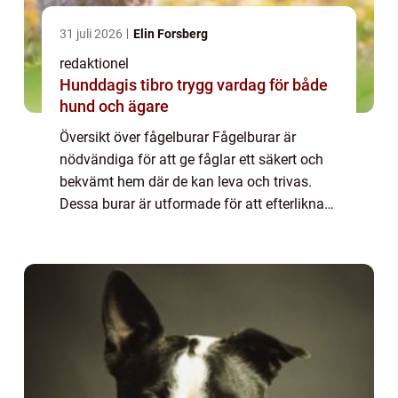
31 juli 2026
Elin Forsberg
redaktionel
Hunddagis tibro trygg vardag för både
hund och ägare
Översikt över fågelburar Fågelburar är
nödvändiga för att ge fåglar ett säkert och
bekvämt hem där de kan leva och trivas.
Dessa burar är utformade för att efterlikna
fåglarnas naturliga miljöer och
tillhandahålla tillräckligt med utrymme för
deras r...