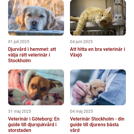
01 juli 2025
04 juni 2025
Djurvård i hemmet: att
Att hitta en bra veterinär i
välja rätt veterinär i
Växjö
Stockholm
31 maj 2025
04 maj 2025
Veterinär i Göteborg: En
Veterinär Stockholm - din
guide till djursjukvård i
guide till djurens bästa
storstaden
vård