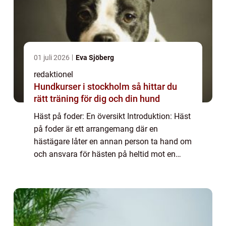
01 juli 2026
Eva Sjöberg
redaktionel
Hundkurser i stockholm så hittar du
rätt träning för dig och din hund
Häst på foder: En översikt Introduktion: Häst
på foder är ett arrangemang där en
hästägare låter en annan person ta hand om
och ansvara för hästen på heltid mot en
månatlig avgift. Det finns flera olika typer av
häst på foder-arrangemang, och i den h...