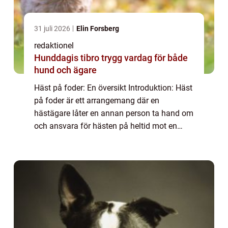
31 juli 2026
Elin Forsberg
redaktionel
Hunddagis tibro trygg vardag för både
hund och ägare
Häst på foder: En översikt Introduktion: Häst
på foder är ett arrangemang där en
hästägare låter en annan person ta hand om
och ansvara för hästen på heltid mot en
månatlig avgift. Det finns flera olika typer av
häst på foder-arrangemang, och i den h...