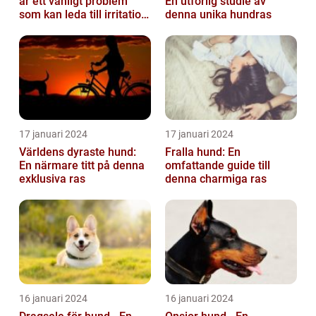
är ett vanligt problem
En utförlig studie av
som kan leda till irritation
denna unika hundras
och obehag för både
hun...
17 januari 2024
17 januari 2024
Världens dyraste hund:
Fralla hund: En
En närmare titt på denna
omfattande guide till
exklusiva ras
denna charmiga ras
16 januari 2024
16 januari 2024