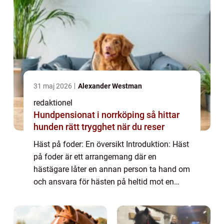
31 maj 2026
Alexander Westman
redaktionel
Hundpensionat i norrköping så hittar
hunden rätt trygghet när du reser
Häst på foder: En översikt Introduktion: Häst
på foder är ett arrangemang där en
hästägare låter en annan person ta hand om
och ansvara för hästen på heltid mot en
månatlig avgift. Det finns flera olika typer av
häst på foder-arrangemang, och i den h...