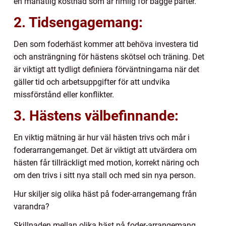
en månatlig kostnad som är rimlig för bägge parter.
2. Tidsengagemang:
Den som foderhäst kommer att behöva investera tid
och ansträngning för hästens skötsel och träning. Det
är viktigt att tydligt definiera förväntningarna när det
gäller tid och arbetsuppgifter för att undvika
missförstånd eller konflikter.
3. Hästens välbefinnande:
En viktig mätning är hur väl hästen trivs och mår i
foderarrangemanget. Det är viktigt att utvärdera om
hästen får tillräckligt med motion, korrekt näring och
om den trivs i sitt nya stall och med sin nya person.
Hur skiljer sig olika häst på foder-arrangemang från
varandra?
Skillnaden mellan olika häst på foder-arrangemang