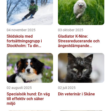
04 november 2025
03 oktober 2025
Skidskola med
Gladiator K-Nine:
fortsättningsgrupp i
Stressreducerande och
Stockholm: Ta din
ångestdämpande
skidåkning till nästa nivå
hundhalsband
02 augusti 2025
02 juli 2025
Specialsök hund: En väg
Din veterinär i Skåne
till effektiv och säker
miljö