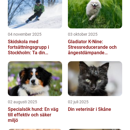
04 november 2025
03 oktober 2025
Skidskola med
Gladiator K-Nine:
fortsättningsgrupp i
Stressreducerande och
Stockholm: Ta din
ångestdämpande
skidåkning till nästa nivå
hundhalsband
02 augusti 2025
02 juli 2025
Specialsök hund: En väg
Din veterinär i Skåne
till effektiv och säker
miljö