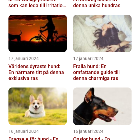
som kan leda till irritation
denna unika hundras
och obehag för både
hun...
17 januari 2024
17 januari 2024
Världens dyraste hund:
Fralla hund: En
En närmare titt på denna
omfattande guide till
exklusiva ras
denna charmiga ras
16 januari 2024
16 januari 2024
Dragsele för hund - En
Onsior hund - En