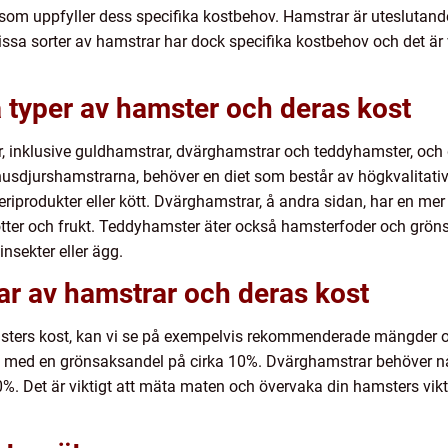
t som uppfyller dess specifika kostbehov. Hamstrar är uteslutand
Vissa sorter av hamstrar har dock specifika kostbehov och det är v
a typer av hamster och deras kost
ar, inklusive guldhamstrar, dvärghamstrar och teddyhamster, och
usdjurshamstrarna, behöver en diet som består av högkvalitativ
eriprodukter eller kött. Dvärghamstrar, å andra sidan, har en me
nötter och frukt. Teddyhamster äter också hamsterfoder och grö
insekter eller ägg.
ar av hamstrar och deras kost
amsters kost, kan vi se på exempelvis rekommenderade mängder o
g, med en grönsaksandel på cirka 10%. Dvärghamstrar behöver nå
. Det är viktigt att mäta maten och övervaka din hamsters vikt 