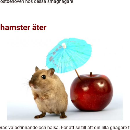
h kostbehoven hos dessa smågnagare
 hamster äter
as välbefinnande och hälsa. För att se till att din lilla gnagare 