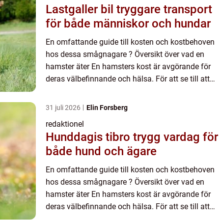
Lastgaller bil tryggare transport
för både människor och hundar
En omfattande guide till kosten och kostbehoven
hos dessa smågnagare ? Översikt över vad en
hamster äter En hamsters kost är avgörande för
deras välbefinnande och hälsa. För att se till att
din lilla gnagare får den näring den behöver är det
viktigt ...
31 juli 2026
Elin Forsberg
redaktionel
Hunddagis tibro trygg vardag för
både hund och ägare
En omfattande guide till kosten och kostbehoven
hos dessa smågnagare ? Översikt över vad en
hamster äter En hamsters kost är avgörande för
deras välbefinnande och hälsa. För att se till att
din lilla gnagare får den näring den behöver är det