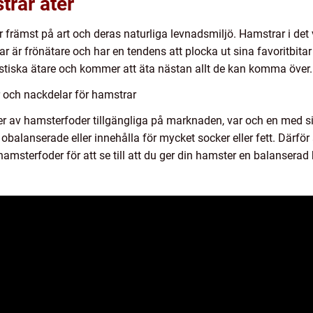
trar äter
r främst på art och deras naturliga levnadsmiljö. Hamstrar i det v
ar är frönätare och har en tendens att plocka ut sina favoritbita
tiska ätare och kommer att äta nästan allt de kan komma över.
 och nackdelar för hamstrar
er av hamsterfoder tillgängliga på marknaden, var och en med s
alanserade eller innehålla för mycket socker eller fett. Därför ä
amsterfoder för att se till att du ger din hamster en balanserad 