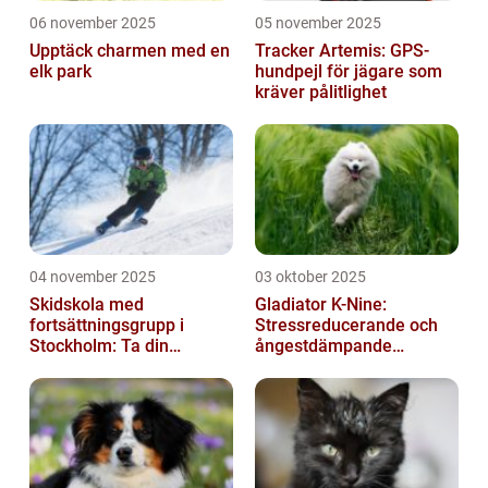
06 november 2025
05 november 2025
Upptäck charmen med en
Tracker Artemis: GPS-
elk park
hundpejl för jägare som
kräver pålitlighet
04 november 2025
03 oktober 2025
Skidskola med
Gladiator K-Nine:
fortsättningsgrupp i
Stressreducerande och
Stockholm: Ta din
ångestdämpande
skidåkning till nästa nivå
hundhalsband