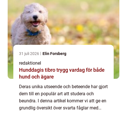
31 juli 2026
Elin Forsberg
redaktionel
Hunddagis tibro trygg vardag för både
hund och ägare
Deras unika utseende och beteende har gjort
dem till en populär art att studera och
beundra. I denna artikel kommer vi att ge en
grundlig översikt över svarta fåglar med
orange näbb och utforska olika aspekter av
dem, inklusive deras typer, popularit...