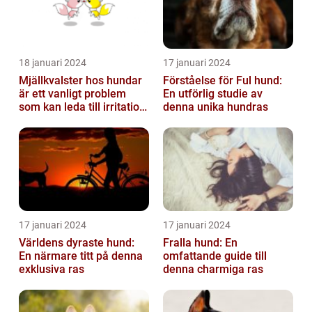
18 januari 2024
17 januari 2024
Mjällkvalster hos hundar
Förståelse för Ful hund:
är ett vanligt problem
En utförlig studie av
som kan leda till irritation
denna unika hundras
och obehag för både
hun...
17 januari 2024
17 januari 2024
Världens dyraste hund:
Fralla hund: En
En närmare titt på denna
omfattande guide till
exklusiva ras
denna charmiga ras