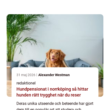
orange näbb och utforska olika aspekter av
dem, inklusive deras typer, popularit...
31 maj 2026
Alexander Westman
redaktionel
Hundpensionat i norrköping så hittar
hunden rätt trygghet när du reser
Deras unika utseende och beteende har gjort
dem till en populär art att studera och