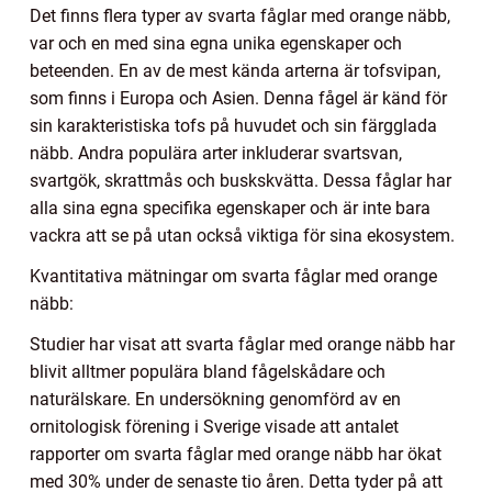
Det finns flera typer av svarta fåglar med orange näbb,
var och en med sina egna unika egenskaper och
beteenden. En av de mest kända arterna är tofsvipan,
som finns i Europa och Asien. Denna fågel är känd för
sin karakteristiska tofs på huvudet och sin färgglada
näbb. Andra populära arter inkluderar svartsvan,
svartgök, skrattmås och buskskvätta. Dessa fåglar har
alla sina egna specifika egenskaper och är inte bara
vackra att se på utan också viktiga för sina ekosystem.
Kvantitativa mätningar om svarta fåglar med orange
näbb:
Studier har visat att svarta fåglar med orange näbb har
blivit alltmer populära bland fågelskådare och
naturälskare. En undersökning genomförd av en
ornitologisk förening i Sverige visade att antalet
rapporter om svarta fåglar med orange näbb har ökat
med 30% under de senaste tio åren. Detta tyder på att