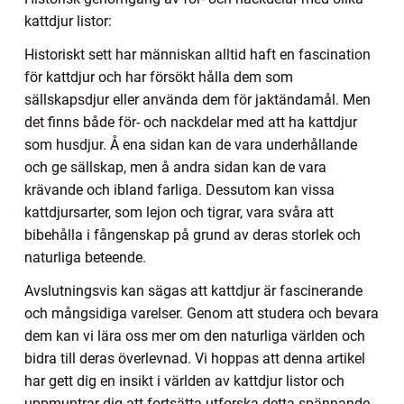
kattdjur listor:
Historiskt sett har människan alltid haft en fascination
för kattdjur och har försökt hålla dem som
sällskapsdjur eller använda dem för jaktändamål. Men
det finns både för- och nackdelar med att ha kattdjur
som husdjur. Å ena sidan kan de vara underhållande
och ge sällskap, men å andra sidan kan de vara
krävande och ibland farliga. Dessutom kan vissa
kattdjursarter, som lejon och tigrar, vara svåra att
bibehålla i fångenskap på grund av deras storlek och
naturliga beteende.
Avslutningsvis kan sägas att kattdjur är fascinerande
och mångsidiga varelser. Genom att studera och bevara
dem kan vi lära oss mer om den naturliga världen och
bidra till deras överlevnad. Vi hoppas att denna artikel
har gett dig en insikt i världen av kattdjur listor och
uppmuntrar dig att fortsätta utforska detta spännande