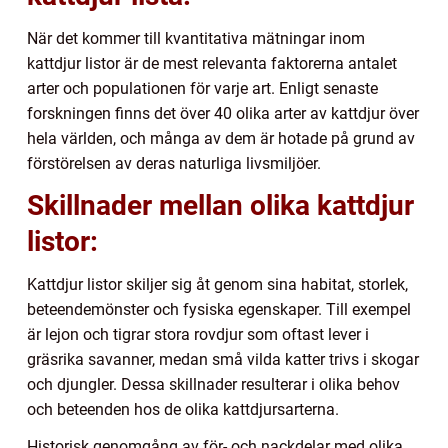
När det kommer till kvantitativa mätningar inom
kattdjur listor är de mest relevanta faktorerna antalet
arter och populationen för varje art. Enligt senaste
forskningen finns det över 40 olika arter av kattdjur över
hela världen, och många av dem är hotade på grund av
förstörelsen av deras naturliga livsmiljöer.
Skillnader mellan olika kattdjur
listor:
Kattdjur listor skiljer sig åt genom sina habitat, storlek,
beteendemönster och fysiska egenskaper. Till exempel
är lejon och tigrar stora rovdjur som oftast lever i
gräsrika savanner, medan små vilda katter trivs i skogar
och djungler. Dessa skillnader resulterar i olika behov
och beteenden hos de olika kattdjursarterna.
Historisk genomgång av för- och nackdelar med olika