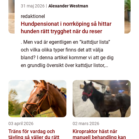
31 maj 2026
Alexander Westman
redaktionel
Hundpensionat i norrköping så hittar
hunden rätt trygghet när du reser
. Men vad är egentligen en ”kattdjur lista”
och vilka olika typer finns det att välja
bland? I denna artikel kommer vi att ge dig
en grundlig översikt över kattdjur listor,
presentera de olika typerna som finns,
diskutera deras skillnader...
03 april 2026
02 mars 2026
Träns för vardag och
Kiropraktor häst när
tävling så väljer du rätt
manuell behandling kan