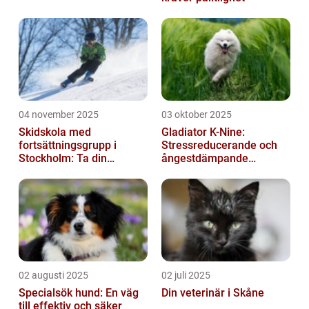
04 november 2025
03 oktober 2025
Skidskola med
Gladiator K-Nine:
fortsättningsgrupp i
Stressreducerande och
Stockholm: Ta din
ångestdämpande
skidåkning till nästa nivå
hundhalsband
02 augusti 2025
02 juli 2025
Specialsök hund: En väg
Din veterinär i Skåne
till effektiv och säker