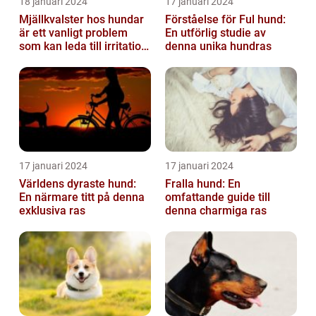
18 januari 2024
17 januari 2024
Mjällkvalster hos hundar
Förståelse för Ful hund:
är ett vanligt problem
En utförlig studie av
som kan leda till irritation
denna unika hundras
och obehag för både
hun...
17 januari 2024
17 januari 2024
Världens dyraste hund:
Fralla hund: En
En närmare titt på denna
omfattande guide till
exklusiva ras
denna charmiga ras