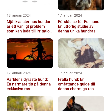
18 januari 2024
17 januari 2024
Mjällkvalster hos hundar
Förståelse för Ful hund:
är ett vanligt problem
En utförlig studie av
som kan leda till irritation
denna unika hundras
och obehag för både
hun...
17 januari 2024
17 januari 2024
Världens dyraste hund:
Fralla hund: En
En närmare titt på denna
omfattande guide till
exklusiva ras
denna charmiga ras