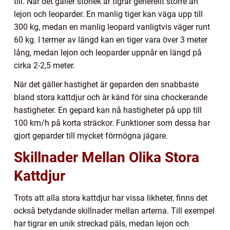
till. När det gäller storlek är tigrar generellt större än
lejon och leoparder. En manlig tiger kan väga upp till
300 kg, medan en manlig leopard vanligtvis väger runt
60 kg. I termer av längd kan en tiger vara över 3 meter
lång, medan lejon och leoparder uppnår en längd på
cirka 2-2,5 meter.
När det gäller hastighet är geparden den snabbaste
bland stora kattdjur och är känd för sina chockerande
hastigheter. En gepard kan nå hastigheter på upp till
100 km/h på korta sträckor. Funktioner som dessa har
gjort geparder till mycket förmögna jägare.
Skillnader Mellan Olika Stora
Kattdjur
Trots att alla stora kattdjur har vissa likheter, finns det
också betydande skillnader mellan arterna. Till exempel
har tigrar en unik streckad päls, medan lejon och