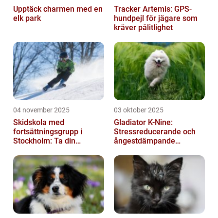
Upptäck charmen med en
Tracker Artemis: GPS-
elk park
hundpejl för jägare som
kräver pålitlighet
04 november 2025
03 oktober 2025
Skidskola med
Gladiator K-Nine:
fortsättningsgrupp i
Stressreducerande och
Stockholm: Ta din
ångestdämpande
skidåkning till nästa nivå
hundhalsband