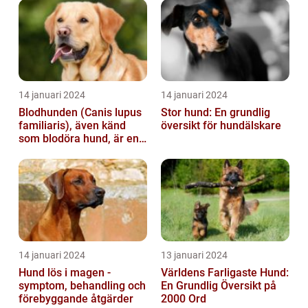
14 januari 2024
14 januari 2024
Blodhunden (Canis lupus
Stor hund: En grundlig
familiaris), även känd
översikt för hundälskare
som blodöra hund, är en
utsökt ras av hundar med
kara...
14 januari 2024
13 januari 2024
Hund lös i magen -
Världens Farligaste Hund:
symptom, behandling och
En Grundlig Översikt på
förebyggande åtgärder
2000 Ord