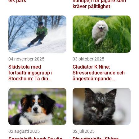
elk park
hundpejl för jägare som
kräver pålitlighet
04 november 2025
03 oktober 2025
Skidskola med
Gladiator K-Nine:
fortsättningsgrupp i
Stressreducerande och
Stockholm: Ta din
ångestdämpande
skidåkning till nästa nivå
hundhalsband
02 augusti 2025
02 juli 2025