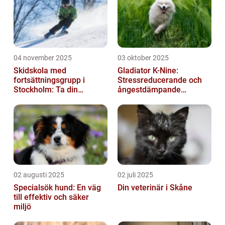
04 november 2025
03 oktober 2025
Skidskola med
Gladiator K-Nine:
fortsättningsgrupp i
Stressreducerande och
Stockholm: Ta din
ångestdämpande
skidåkning till nästa nivå
hundhalsband
02 augusti 2025
02 juli 2025
Specialsök hund: En väg
Din veterinär i Skåne
till effektiv och säker
miljö