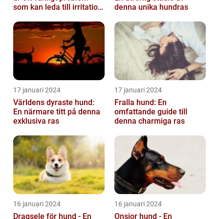
som kan leda till irritation
denna unika hundras
och obehag för både
hun...
17 januari 2024
17 januari 2024
Världens dyraste hund:
Fralla hund: En
En närmare titt på denna
omfattande guide till
exklusiva ras
denna charmiga ras
16 januari 2024
16 januari 2024
Dragsele för hund - En
Onsior hund - En