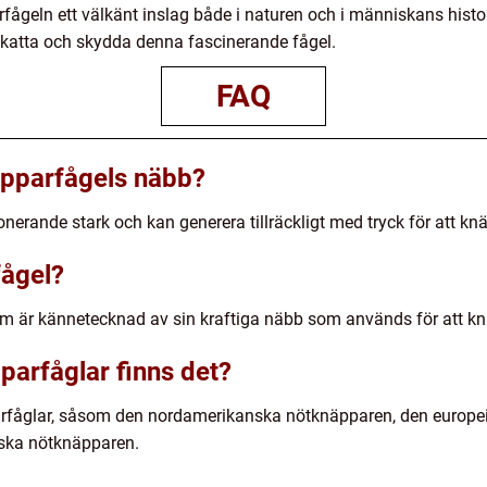
geln ett välkänt inslag både i naturen och i människans historia
skatta och skydda denna fascinerande fågel.
FAQ
äpparfågels näbb?
erande stark och kan generera tillräckligt med tryck för att kn
fågel?
m är kännetecknad av sin kraftiga näbb som används för att kn
parfåglar finns det?
parfåglar, såsom den nordamerikanska nötknäpparen, den europe
ska nötknäpparen.