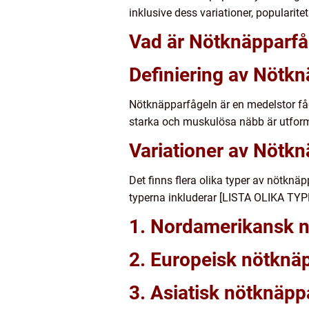
inklusive dess variationer, popularitet
Vad är Nötknäpparfå
Definiering av Nötkn
Nötknäpparfågeln är en medelstor få
starka och muskulösa näbb är utforma
Variationer av Nötkn
Det finns flera olika typer av nötkn
typerna inkluderar [LISTA OLIKA T
1. Nordamerikansk n
2. Europeisk nötknä
3. Asiatisk nötknäpp