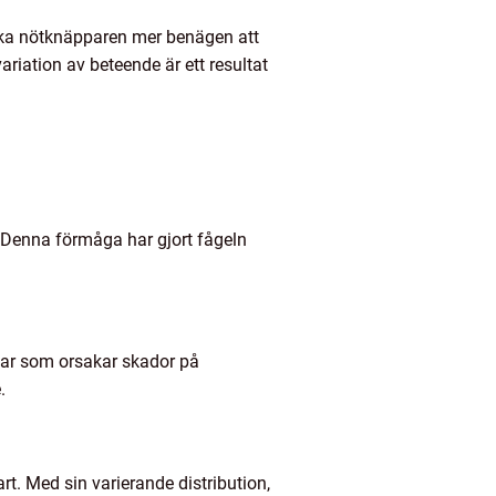
iska nötknäpparen mer benägen att
riation av beteende är ett resultat
 Denna förmåga har gjort fågeln
lar som orsakar skador på
.
t. Med sin varierande distribution,