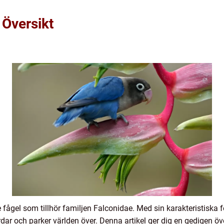
 Översikt
fågel som tillhör familjen Falconidae. Med sin karakteristiska 
årdar och parker världen över. Denna artikel ger dig en gedigen ö