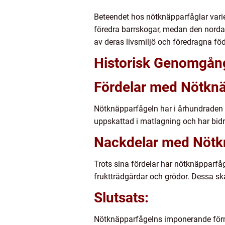
Beteendet hos nötknäpparfåglar varie
föredra barrskogar, medan den nordam
av deras livsmiljö och föredragna föd
Historisk Genomgån
Fördelar med Nötknä
Nötknäpparfågeln har i århundraden v
uppskattad i matlagning och har bidra
Nackdelar med Nötk
Trots sina fördelar har nötknäpparfå
fruktträdgårdar och grödor. Dessa sk
Slutsats:
Nötknäpparfågelns imponerande förmåg