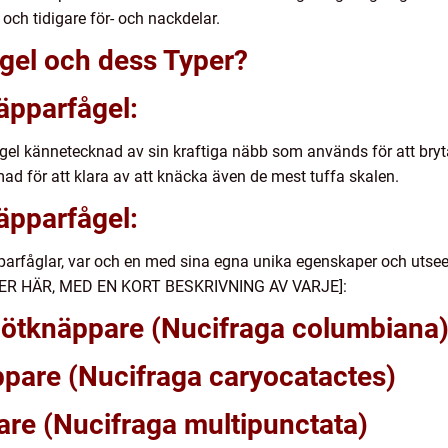
 och tidigare för- och nackdelar.
gel och dess Typer?
äpparfågel:
gel kännetecknad av sin kraftiga näbb som används för att bryt
d för att klara av att knäcka även de mest tuffa skalen.
äpparfågel:
äpparfåglar, var och en med sina egna unika egenskaper och uts
YPER HÄR, MED EN KORT BESKRIVNING AV VARJE]:
ötknäppare (Nucifraga columbiana
ppare (Nucifraga caryocatactes)
are (Nucifraga multipunctata)