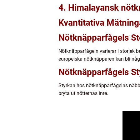
4. Himalayansk nötk
Kvantitativa Mätnin
Nötknäpparfågels St
Nötknäpparfågeln varierar i storlek
europeiska nötknäpparen kan bli någo
Nötknäpparfågels St
Styrkan hos nötknäpparfågelns näbb är
bryta ut nötternas inre.