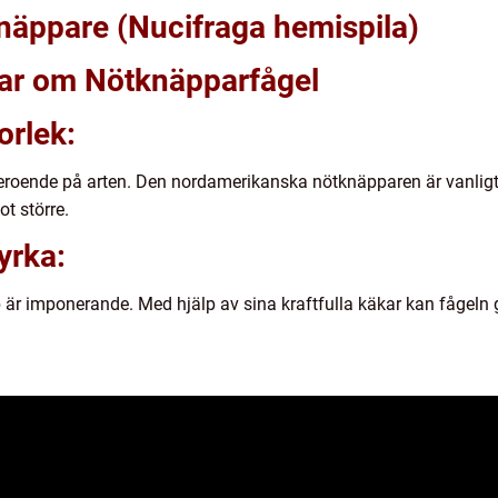
näppare (Nucifraga hemispila)
gar om Nötknäpparfågel
orlek:
 beroende på arten. Den nordamerikanska nötknäpparen är vanlig
t större.
yrka:
 imponerande. Med hjälp av sina kraftfulla käkar kan fågeln gen