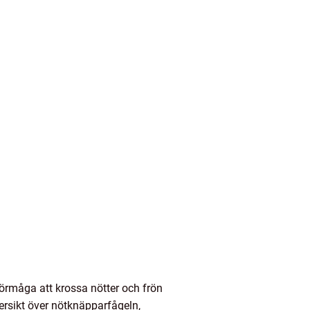
förmåga att krossa nötter och frön
versikt över nötknäpparfågeln,