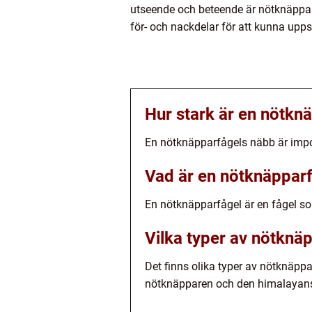
utseende och beteende är nötknäpparfå
för- och nackdelar för att kunna upp
Hur stark är en nötkn
En nötknäpparfågels näbb är impon
Vad är en nötknäppar
En nötknäpparfågel är en fågel so
Vilka typer av nötknäp
Det finns olika typer av nötknäp
nötknäpparen och den himalayan