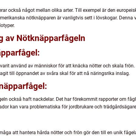
rar också något mellan olika arter. Till exempel är den europe
erikanska nötknäpparen är vanligtvis sett i lövskogar. Denna va
otyper.
g av Nötknäpparfågeln
pparfågel:
arit använd av människor för att knäcka nötter och skala frön.
git till öppnandet av svåra skal för att nå näringsrika inslag.
näpparfågel:
geln också haft nackdelar. Det har förekommit rapporter om fåg
ador kan vara problematiska för jordbrukare och trädgårdsägare
a att hantera hårda nötter och frön gör den till en unik fågelar