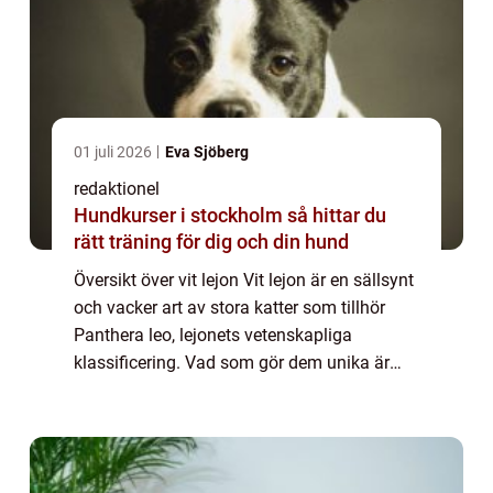
01 juli 2026
Eva Sjöberg
redaktionel
Hundkurser i stockholm så hittar du
rätt träning för dig och din hund
Översikt över vit lejon Vit lejon är en sällsynt
och vacker art av stora katter som tillhör
Panthera leo, lejonets vetenskapliga
klassificering. Vad som gör dem unika är
deras ljusa, nästan vita päls, som skiljer
dem från de traditionella gulaktiga l...