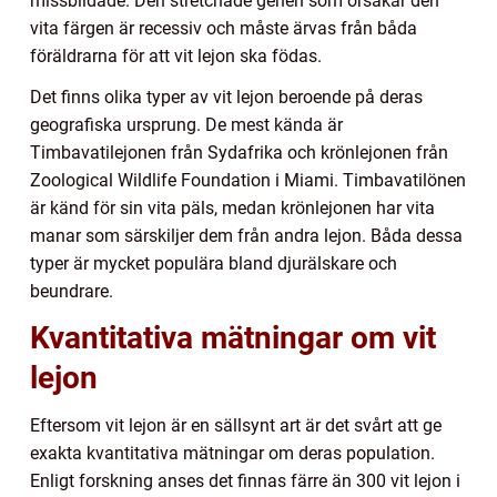
missbildade. Den stretchade genen som orsakar den
vita färgen är recessiv och måste ärvas från båda
föräldrarna för att vit lejon ska födas.
Det finns olika typer av vit lejon beroende på deras
geografiska ursprung. De mest kända är
Timbavatilejonen från Sydafrika och krönlejonen från
Zoological Wildlife Foundation i Miami. Timbavatilönen
är känd för sin vita päls, medan krönlejonen har vita
manar som särskiljer dem från andra lejon. Båda dessa
typer är mycket populära bland djurälskare och
beundrare.
Kvantitativa mätningar om vit
lejon
Eftersom vit lejon är en sällsynt art är det svårt att ge
exakta kvantitativa mätningar om deras population.
Enligt forskning anses det finnas färre än 300 vit lejon i