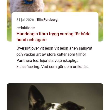
31 juli 2026
Elin Forsberg
redaktionel
Hunddagis tibro trygg vardag för både
hund och ägare
Översikt över vit lejon Vit lejon är en sällsynt
och vacker art av stora katter som tillhör
Panthera leo, lejonets vetenskapliga
klassificering. Vad som gör dem unika är
deras ljusa, nästan vita päls, som skiljer
dem från de traditionella gulaktiga l...