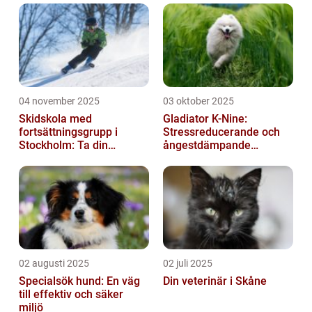
04 november 2025
03 oktober 2025
Skidskola med
Gladiator K-Nine:
fortsättningsgrupp i
Stressreducerande och
Stockholm: Ta din
ångestdämpande
skidåkning till nästa nivå
hundhalsband
02 augusti 2025
02 juli 2025
Specialsök hund: En väg
Din veterinär i Skåne
till effektiv och säker
miljö