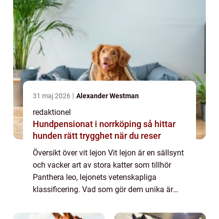
31 maj 2026
Alexander Westman
redaktionel
Hundpensionat i norrköping så hittar
hunden rätt trygghet när du reser
Översikt över vit lejon Vit lejon är en sällsynt
och vacker art av stora katter som tillhör
Panthera leo, lejonets vetenskapliga
klassificering. Vad som gör dem unika är
deras ljusa, nästan vita päls, som skiljer
dem från de traditionella gulaktiga l...