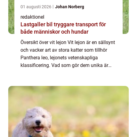
01 augusti 2026
Johan Norberg
redaktionel
Lastgaller bil tryggare transport för
både människor och hundar
Översikt över vit lejon Vit lejon är en sällsynt
och vacker art av stora katter som tillhör
Panthera leo, lejonets vetenskapliga
klassificering. Vad som gör dem unika är
deras ljusa, nästan vita päls, som skiljer
dem från de traditionella gulaktiga l...