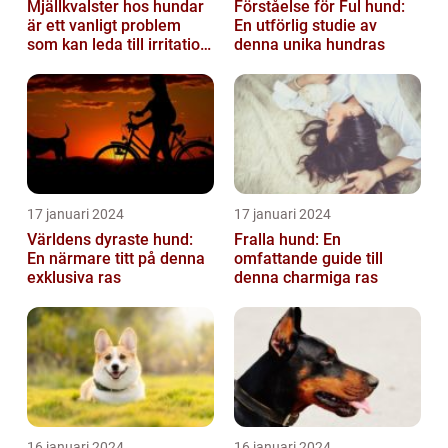
Mjällkvalster hos hundar
Förståelse för Ful hund:
är ett vanligt problem
En utförlig studie av
som kan leda till irritation
denna unika hundras
och obehag för både
hun...
17 januari 2024
17 januari 2024
Världens dyraste hund:
Fralla hund: En
En närmare titt på denna
omfattande guide till
exklusiva ras
denna charmiga ras
16 januari 2024
16 januari 2024