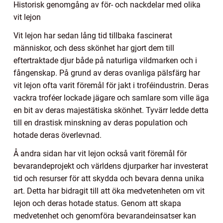
Historisk genomgång av för- och nackdelar med olika
vit lejon
Vit lejon har sedan lång tid tillbaka fascinerat
människor, och dess skönhet har gjort dem till
eftertraktade djur både på naturliga vildmarken och i
fångenskap. På grund av deras ovanliga pälsfärg har
vit lejon ofta varit föremål för jakt i troféindustrin. Deras
vackra troféer lockade jägare och samlare som ville äga
en bit av deras majestätiska skönhet. Tyvärr ledde detta
till en drastisk minskning av deras population och
hotade deras överlevnad.
Å andra sidan har vit lejon också varit föremål för
bevarandeprojekt och världens djurparker har investerat
tid och resurser för att skydda och bevara denna unika
art. Detta har bidragit till att öka medvetenheten om vit
lejon och deras hotade status. Genom att skapa
medvetenhet och genomföra bevarandeinsatser kan