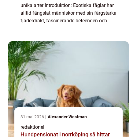
unika arter Introduktion: Exotiska fåglar har
alltid fängslat människor med sin färgstarka
fjäderdräkt, fascinerande beteenden och
förmåga att anpassa sig till olika miljöer.
Denna artikel ger en övergri...
31 maj 2026
Alexander Westman
redaktionel
Hundpensionat i norrköping så hittar