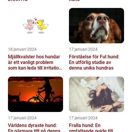
18 januari 2024
17 januari 2024
Mjällkvalster hos hundar
Förståelse för Ful hund:
är ett vanligt problem
En utförlig studie av
som kan leda till irritation
denna unika hundras
och obehag för både
hun...
17 januari 2024
17 januari 2024
Världens dyraste hund:
Fralla hund: En
En närmare titt på denna
omfattande guide till