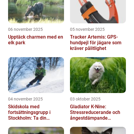
06 november 2025
05 november 2025
Upptäck charmen med en
Tracker Artemis: GPS-
elk park
hundpejl för jägare som
kräver pålitlighet
04 november 2025
03 oktober 2025
Skidskola med
Gladiator K-Nine:
fortsättningsgrupp i
Stressreducerande och
Stockholm: Ta din
ångestdämpande
skidåkning till nästa nivå
hundhalsband