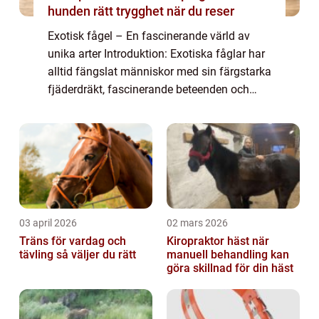
hunden rätt trygghet när du reser
Exotisk fågel – En fascinerande värld av
unika arter Introduktion: Exotiska fåglar har
alltid fängslat människor med sin färgstarka
fjäderdräkt, fascinerande beteenden och
förmåga att anpassa sig till olika miljöer.
Denna artikel ger en övergri...
03 april 2026
02 mars 2026
Träns för vardag och
Kiropraktor häst när
tävling så väljer du rätt
manuell behandling kan
göra skillnad för din häst