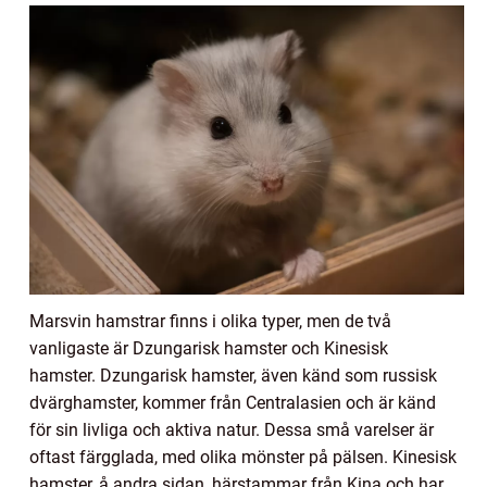
Marsvin hamstrar finns i olika typer, men de två
vanligaste är Dzungarisk hamster och Kinesisk
hamster. Dzungarisk hamster, även känd som russisk
dvärghamster, kommer från Centralasien och är känd
för sin livliga och aktiva natur. Dessa små varelser är
oftast färgglada, med olika mönster på pälsen. Kinesisk
hamster, å andra sidan, härstammar från Kina och har