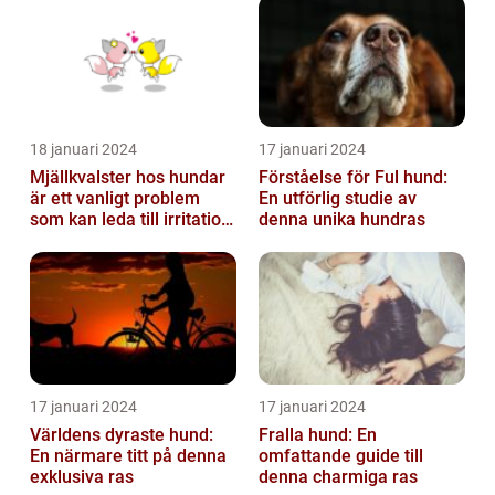
18 januari 2024
17 januari 2024
Mjällkvalster hos hundar
Förståelse för Ful hund:
är ett vanligt problem
En utförlig studie av
som kan leda till irritation
denna unika hundras
och obehag för både
hun...
17 januari 2024
17 januari 2024
Världens dyraste hund:
Fralla hund: En
En närmare titt på denna
omfattande guide till
exklusiva ras
denna charmiga ras