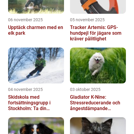
06 november 2025
05 november 2025
Upptäck charmen med en
Tracker Artemis: GPS-
elk park
hundpejl för jägare som
kräver pålitlighet
04 november 2025
03 oktober 2025
Skidskola med
Gladiator K-Nine:
fortsättningsgrupp i
Stressreducerande och
Stockholm: Ta din
ångestdämpande
skidåkning till nästa nivå
hundhalsband