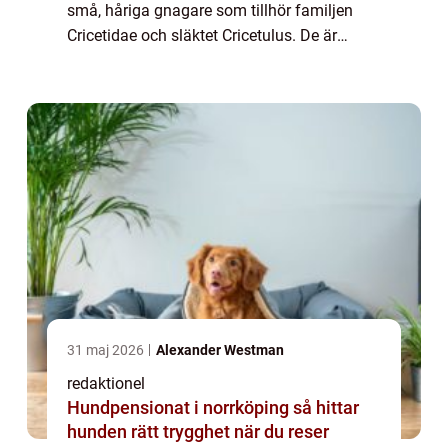
små, håriga gnagare som tillhör familjen
Cricetidae och släktet Cricetulus. De är
kända för sin gulliga och tillgivna natur,
vilket gör dem till populära sällsk...
31 maj 2026
Alexander Westman
redaktionel
Hundpensionat i norrköping så hittar
hunden rätt trygghet när du reser