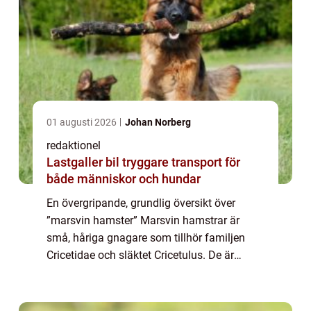
01 augusti 2026
Johan Norberg
redaktionel
Lastgaller bil tryggare transport för
både människor och hundar
En övergripande, grundlig översikt över
”marsvin hamster” Marsvin hamstrar är
små, håriga gnagare som tillhör familjen
Cricetidae och släktet Cricetulus. De är
kända för sin gulliga och tillgivna natur,
vilket gör dem till populära sällsk...