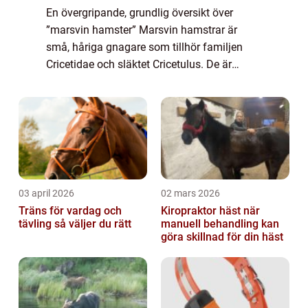
En övergripande, grundlig översikt över
”marsvin hamster” Marsvin hamstrar är
små, håriga gnagare som tillhör familjen
Cricetidae och släktet Cricetulus. De är
kända för sin gulliga och tillgivna natur,
vilket gör dem till populära sällsk...
03 april 2026
02 mars 2026
Träns för vardag och
Kiropraktor häst när
tävling så väljer du rätt
manuell behandling kan
göra skillnad för din häst