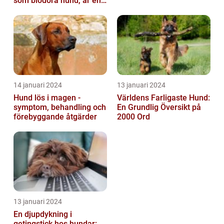
som blodöra hund, är en
utsökt ras av hundar med
kara...
14 januari 2024
13 januari 2024
Hund lös i magen -
Världens Farligaste Hund:
symptom, behandling och
En Grundlig Översikt på
förebyggande åtgärder
2000 Ord
13 januari 2024
En djupdykning i
getingstick hos hundar: