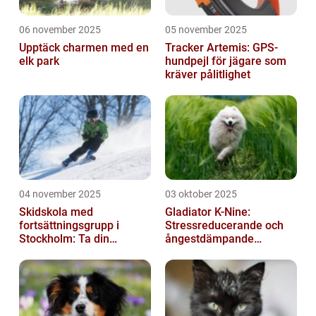
06 november 2025
05 november 2025
Upptäck charmen med en
Tracker Artemis: GPS-
elk park
hundpejl för jägare som
kräver pålitlighet
04 november 2025
03 oktober 2025
Skidskola med
Gladiator K-Nine:
fortsättningsgrupp i
Stressreducerande och
Stockholm: Ta din
ångestdämpande
skidåkning till nästa nivå
hundhalsband