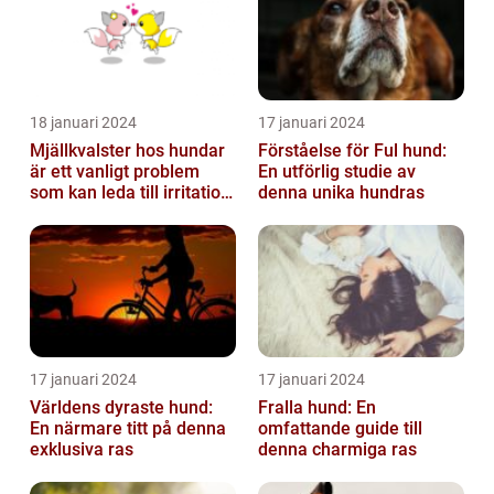
18 januari 2024
17 januari 2024
Mjällkvalster hos hundar
Förståelse för Ful hund:
är ett vanligt problem
En utförlig studie av
som kan leda till irritation
denna unika hundras
och obehag för både
hun...
17 januari 2024
17 januari 2024
Världens dyraste hund:
Fralla hund: En
En närmare titt på denna
omfattande guide till
exklusiva ras
denna charmiga ras