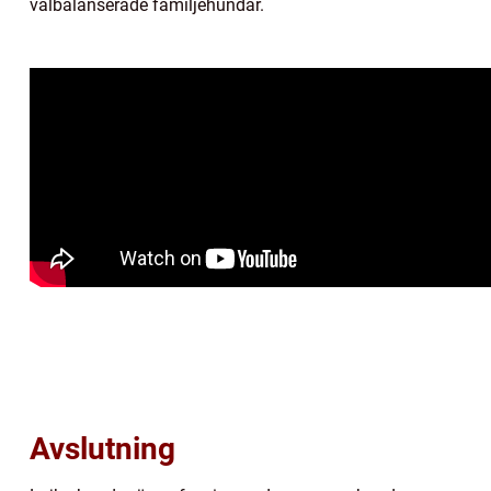
välbalanserade familjehundar.
Avslutning