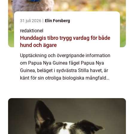
31 juli 2026
Elin Forsberg
redaktionel
Hunddagis tibro trygg vardag för både
hund och ägare
Upptäckning och övergripande information
om Papua Nya Guinea fågel Papua Nya
Guinea, beläget i sydvästra Stilla havet, är
känt för sin otroliga biologiska mångfald
och fantastiska djurarter. En av de mest
fascinerande varelserna i detta land är ̶...