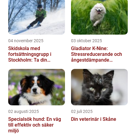
04 november 2025
03 oktober 2025
Skidskola med
Gladiator K-Nine:
fortsättningsgrupp i
Stressreducerande och
Stockholm: Ta din
ångestdämpande
skidåkning till nästa nivå
hundhalsband
02 augusti 2025
02 juli 2025
Specialsök hund: En väg
Din veterinär i Skåne
till effektiv och säker
miljö