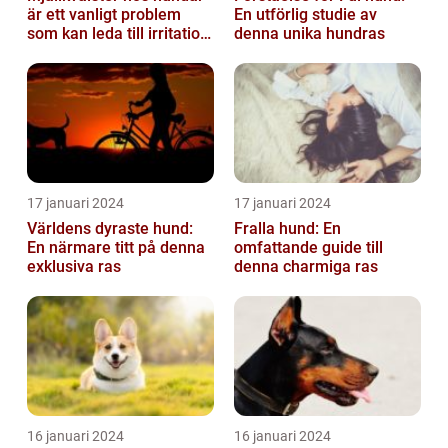
är ett vanligt problem
En utförlig studie av
som kan leda till irritation
denna unika hundras
och obehag för både
hun...
17 januari 2024
17 januari 2024
Världens dyraste hund:
Fralla hund: En
En närmare titt på denna
omfattande guide till
exklusiva ras
denna charmiga ras
16 januari 2024
16 januari 2024