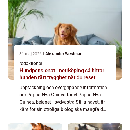
31 maj 2026
Alexander Westman
redaktionel
Hundpensionat i norrköping så hittar
hunden rätt trygghet när du reser
Upptäckning och övergripande information
om Papua Nya Guinea fågel Papua Nya
Guinea, beläget i sydvästra Stilla havet, är
känt för sin otroliga biologiska mångfald
och fantastiska djurarter. En av de mest
fascinerande varelserna i detta land är ̶...