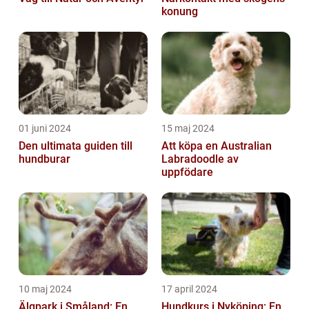
konung
01 juni 2024
15 maj 2024
Den ultimata guiden till
Att köpa en Australian
hundburar
Labradoodle av
uppfödare
10 maj 2024
17 april 2024
Älgpark i Småland: En
Hundkurs i Nyköping: En