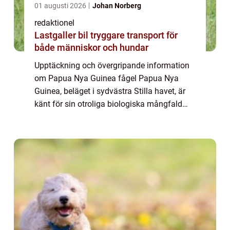
01 augusti 2026
Johan Norberg
redaktionel
Lastgaller bil tryggare transport för
både människor och hundar
Upptäckning och övergripande information
om Papua Nya Guinea fågel Papua Nya
Guinea, beläget i sydvästra Stilla havet, är
känt för sin otroliga biologiska mångfald
och fantastiska djurarter. En av de mest
fascinerande varelserna i detta land är ̶...