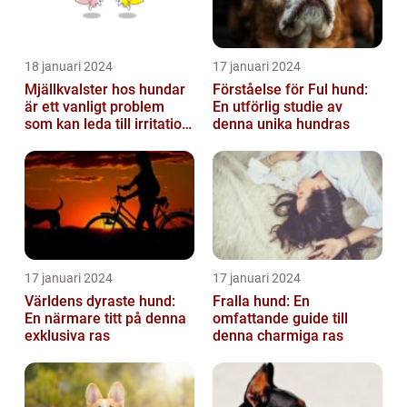
18 januari 2024
17 januari 2024
Mjällkvalster hos hundar
Förståelse för Ful hund:
är ett vanligt problem
En utförlig studie av
som kan leda till irritation
denna unika hundras
och obehag för både
hun...
17 januari 2024
17 januari 2024
Världens dyraste hund:
Fralla hund: En
En närmare titt på denna
omfattande guide till
exklusiva ras
denna charmiga ras