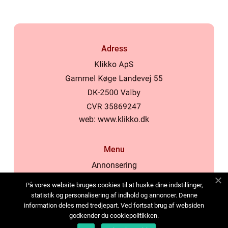
Adress
web:
www.klikko.dk
Menu
Annonsering
Om oss
På vores website bruges cookies til at huske dine indstillinger,
Cookies
statistik og personalisering af indhold og annoncer. Denne
information deles med tredjepart. Ved fortsat brug af websiden
Kontakta oss
godkender du cookiepolitikken.
Sitemap