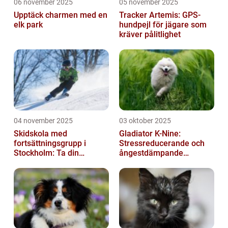
06 november 2025
05 november 2025
Upptäck charmen med en
Tracker Artemis: GPS-
elk park
hundpejl för jägare som
kräver pålitlighet
04 november 2025
03 oktober 2025
Skidskola med
Gladiator K-Nine:
fortsättningsgrupp i
Stressreducerande och
Stockholm: Ta din
ångestdämpande
skidåkning till nästa nivå
hundhalsband