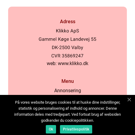
Adress
web:
www.klikko.dk
Menu
Annonsering
Om oss
På vores website bruges cookies til at huske dine indstillinger,
Cookies
statistik og personalisering af indhold og annoncer. Denne
information deles med tredjepart. Ved fortsat brug af websiden
Kontakta oss
godkender du cookiepolitikken.
Sitemap
Ok
Privatlivspolitik