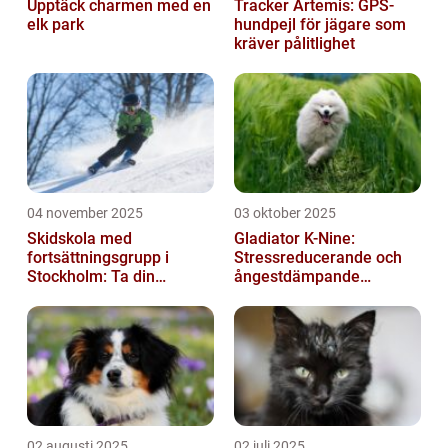
Upptäck charmen med en
Tracker Artemis: GPS-
elk park
hundpejl för jägare som
kräver pålitlighet
04 november 2025
03 oktober 2025
Skidskola med
Gladiator K-Nine:
fortsättningsgrupp i
Stressreducerande och
Stockholm: Ta din
ångestdämpande
skidåkning till nästa nivå
hundhalsband
02 augusti 2025
02 juli 2025