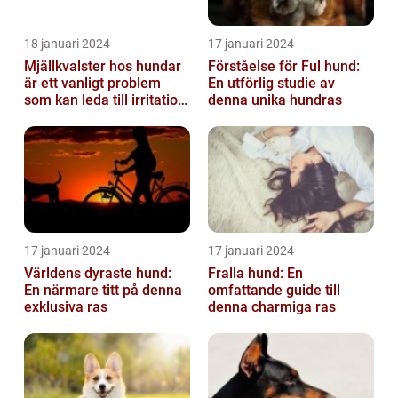
18 januari 2024
17 januari 2024
Mjällkvalster hos hundar
Förståelse för Ful hund:
är ett vanligt problem
En utförlig studie av
som kan leda till irritation
denna unika hundras
och obehag för både
hun...
17 januari 2024
17 januari 2024
Världens dyraste hund:
Fralla hund: En
En närmare titt på denna
omfattande guide till
exklusiva ras
denna charmiga ras