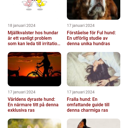
18 januari 2024
17 januari 2024
Mjällkvalster hos hundar
Förståelse för Ful hund:
är ett vanligt problem
En utförlig studie av
som kan leda till irritation
denna unika hundras
och obehag för både
hun...
17 januari 2024
17 januari 2024
Världens dyraste hund:
Fralla hund: En
En närmare titt på denna
omfattande guide till
exklusiva ras
denna charmiga ras