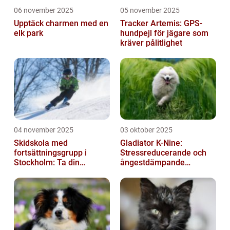
06 november 2025
05 november 2025
Upptäck charmen med en
Tracker Artemis: GPS-
elk park
hundpejl för jägare som
kräver pålitlighet
04 november 2025
03 oktober 2025
Skidskola med
Gladiator K-Nine:
fortsättningsgrupp i
Stressreducerande och
Stockholm: Ta din
ångestdämpande
skidåkning till nästa nivå
hundhalsband