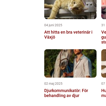
04 juni 2025
31
Att hitta en bra veterinär i
Ve
Växjö
gu
st
02 maj 2025
07
Djurkommunikatör: För
Hu
behandling av djur
ma