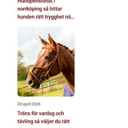
Hundpensionat i
norrköping så hittar
hunden rätt trygghet när
du reser
03 april 2026
Träns för vardag och
tävling så väljer du rätt