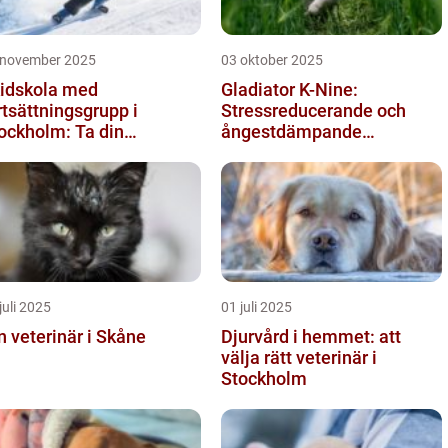
 november 2025
03 oktober 2025
idskola med
Gladiator K-Nine:
rtsättningsgrupp i
Stressreducerande och
ockholm: Ta din
ångestdämpande
idåkning till nästa nivå
hundhalsband
juli 2025
01 juli 2025
n veterinär i Skåne
Djurvård i hemmet: att
välja rätt veterinär i
Stockholm