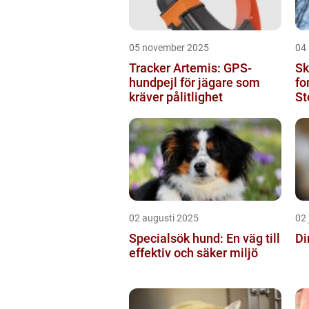
05 november 2025
04
Tracker Artemis: GPS-
Sk
hundpejl för jägare som
fo
kräver pålitlighet
St
sk
02 augusti 2025
02 
Specialsök hund: En väg till
Di
effektiv och säker miljö