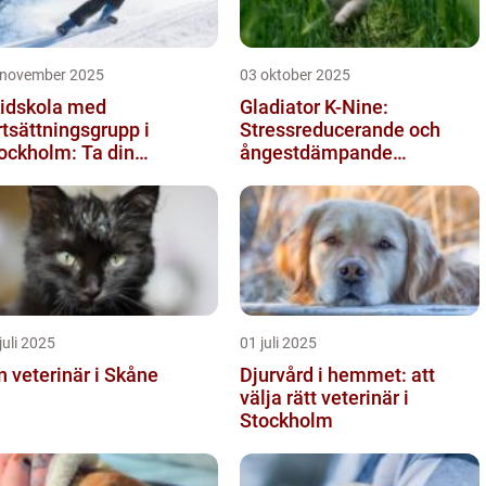
 november 2025
03 oktober 2025
idskola med
Gladiator K-Nine:
rtsättningsgrupp i
Stressreducerande och
ockholm: Ta din
ångestdämpande
idåkning till nästa nivå
hundhalsband
juli 2025
01 juli 2025
n veterinär i Skåne
Djurvård i hemmet: att
välja rätt veterinär i
Stockholm