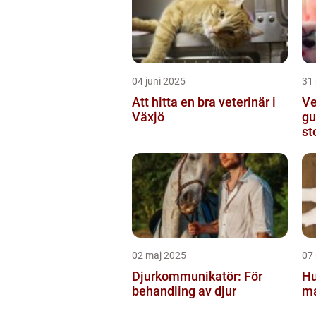
04 juni 2025
31
Att hitta en bra veterinär i
Ve
Växjö
gu
st
02 maj 2025
07
Djurkommunikatör: För
Hu
behandling av djur
ma