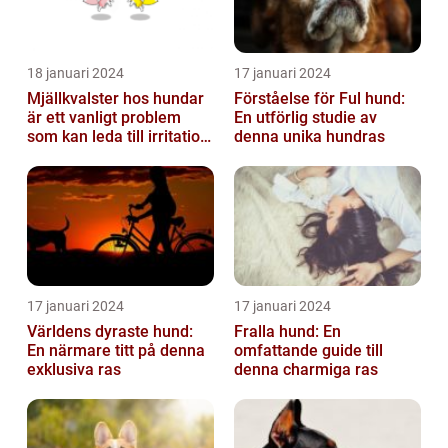
18 januari 2024
17 januari 2024
Mjällkvalster hos hundar
Förståelse för Ful hund:
är ett vanligt problem
En utförlig studie av
som kan leda till irritation
denna unika hundras
och obehag för både
hun...
17 januari 2024
17 januari 2024
Världens dyraste hund:
Fralla hund: En
En närmare titt på denna
omfattande guide till
exklusiva ras
denna charmiga ras