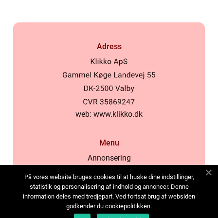
Adress
web:
www.klikko.dk
Menu
Annonsering
Om oss
På vores website bruges cookies til at huske dine indstillinger,
Cookies
statistik og personalisering af indhold og annoncer. Denne
information deles med tredjepart. Ved fortsat brug af websiden
Kontakta oss
godkender du cookiepolitikken.
Sitemap