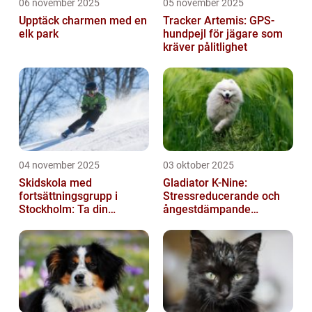
06 november 2025
05 november 2025
Upptäck charmen med en
Tracker Artemis: GPS-
elk park
hundpejl för jägare som
kräver pålitlighet
04 november 2025
03 oktober 2025
Skidskola med
Gladiator K-Nine:
fortsättningsgrupp i
Stressreducerande och
Stockholm: Ta din
ångestdämpande
skidåkning till nästa nivå
hundhalsband