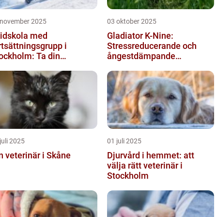
 november 2025
03 oktober 2025
idskola med
Gladiator K-Nine:
rtsättningsgrupp i
Stressreducerande och
ockholm: Ta din
ångestdämpande
idåkning till nästa nivå
hundhalsband
juli 2025
01 juli 2025
n veterinär i Skåne
Djurvård i hemmet: att
välja rätt veterinär i
Stockholm