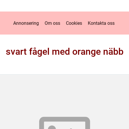
Annonsering
Om oss
Cookies
Kontakta oss
svart fågel med orange näbb