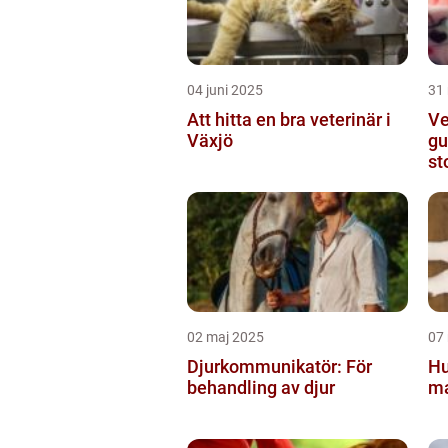
04 juni 2025
31
Att hitta en bra veterinär i
Ve
Växjö
gu
st
02 maj 2025
07
Djurkommunikatör: För
Hu
behandling av djur
ma