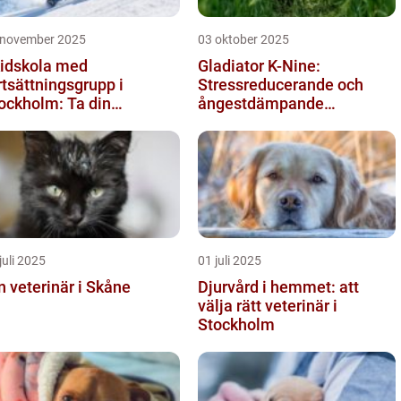
 november 2025
03 oktober 2025
idskola med
Gladiator K-Nine:
rtsättningsgrupp i
Stressreducerande och
ockholm: Ta din
ångestdämpande
idåkning till nästa nivå
hundhalsband
juli 2025
01 juli 2025
n veterinär i Skåne
Djurvård i hemmet: att
välja rätt veterinär i
Stockholm