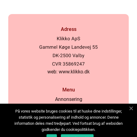
Adress
web:
www.klikko.dk
Menu
Annonsering
Om oss
På vores website bruges cookies til at huske dine indstillinger,
Cookies
statistik og personalisering af indhold og annoncer. Denne
information deles med tredjepart. Ved fortsat brug af websiden
Kontakta oss
godkender du cookiepolitikken.
Sitemap