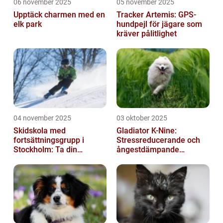
06 november 2025
05 november 2025
Upptäck charmen med en
Tracker Artemis: GPS-
elk park
hundpejl för jägare som
kräver pålitlighet
04 november 2025
03 oktober 2025
Skidskola med
Gladiator K-Nine:
fortsättningsgrupp i
Stressreducerande och
Stockholm: Ta din
ångestdämpande
skidåkning till nästa nivå
hundhalsband