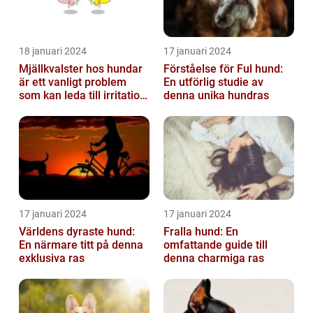
18 januari 2024
17 januari 2024
Mjällkvalster hos hundar
Förståelse för Ful hund:
är ett vanligt problem
En utförlig studie av
som kan leda till irritation
denna unika hundras
och obehag för både
hun...
17 januari 2024
17 januari 2024
Världens dyraste hund:
Fralla hund: En
En närmare titt på denna
omfattande guide till
exklusiva ras
denna charmiga ras