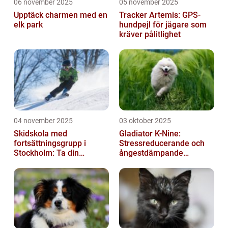
06 november 2025
05 november 2025
Upptäck charmen med en
Tracker Artemis: GPS-
elk park
hundpejl för jägare som
kräver pålitlighet
04 november 2025
03 oktober 2025
Skidskola med
Gladiator K-Nine:
fortsättningsgrupp i
Stressreducerande och
Stockholm: Ta din
ångestdämpande
skidåkning till nästa nivå
hundhalsband