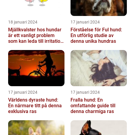
18 januari 2024
17 januari 2024
Mjällkvalster hos hundar
Förståelse för Ful hund:
är ett vanligt problem
En utförlig studie av
som kan leda till irritation
denna unika hundras
och obehag för både
hun...
17 januari 2024
17 januari 2024
Världens dyraste hund:
Fralla hund: En
En närmare titt på denna
omfattande guide till
exklusiva ras
denna charmiga ras