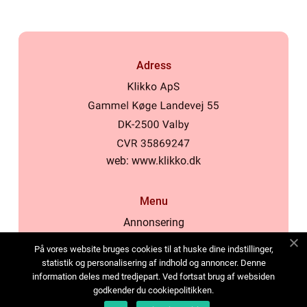
Adress
web:
www.klikko.dk
Menu
Annonsering
Om oss
På vores website bruges cookies til at huske dine indstillinger,
Cookies
statistik og personalisering af indhold og annoncer. Denne
information deles med tredjepart. Ved fortsat brug af websiden
Kontakta oss
godkender du cookiepolitikken.
Sitemap