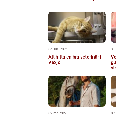
04 juni 2025
31
Att hitta en bra veterinär i
Ve
Växjö
gu
st
02 maj 2025
07