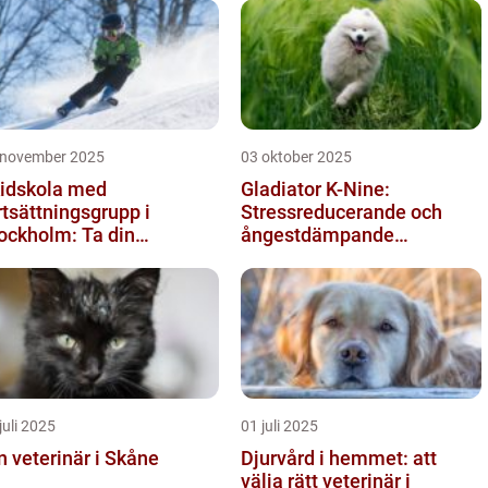
 november 2025
03 oktober 2025
idskola med
Gladiator K-Nine:
rtsättningsgrupp i
Stressreducerande och
ockholm: Ta din
ångestdämpande
idåkning till nästa nivå
hundhalsband
juli 2025
01 juli 2025
n veterinär i Skåne
Djurvård i hemmet: att
välja rätt veterinär i