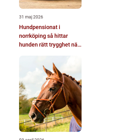
31 maj 2026
Hundpensionat i
norrköping så hittar
hunden rätt trygghet när
du reser
03 april 2026