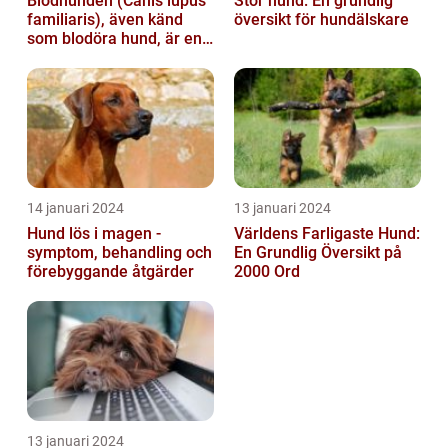
Blodhunden (Canis lupus
Stor hund: En grundlig
familiaris), även känd
översikt för hundälskare
som blodöra hund, är en
utsökt ras av hundar med
kara...
14 januari 2024
13 januari 2024
Hund lös i magen -
Världens Farligaste Hund:
symptom, behandling och
En Grundlig Översikt på
förebyggande åtgärder
2000 Ord
13 januari 2024