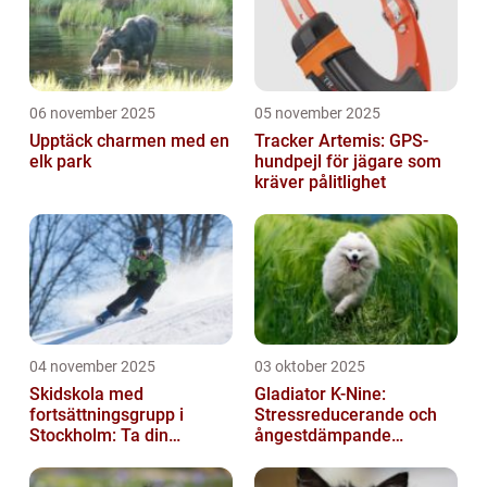
06 november 2025
05 november 2025
Upptäck charmen med en
Tracker Artemis: GPS-
elk park
hundpejl för jägare som
kräver pålitlighet
04 november 2025
03 oktober 2025
Skidskola med
Gladiator K-Nine:
fortsättningsgrupp i
Stressreducerande och
Stockholm: Ta din
ångestdämpande
skidåkning till nästa nivå
hundhalsband