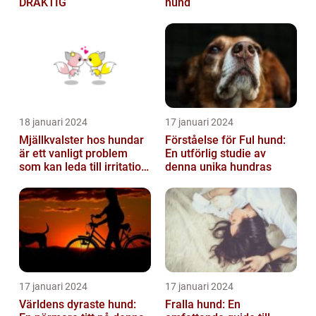
DRÄKTIG
hund
18 januari 2024
17 januari 2024
Mjällkvalster hos hundar
Förståelse för Ful hund:
är ett vanligt problem
En utförlig studie av
som kan leda till irritation
denna unika hundras
och obehag för både
hun...
17 januari 2024
17 januari 2024
Världens dyraste hund:
Fralla hund: En