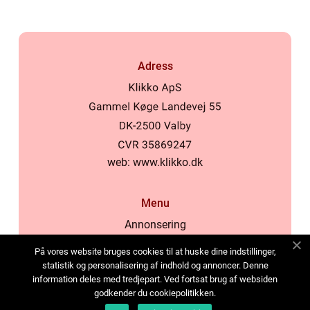
Adress
web:
www.klikko.dk
Menu
Annonsering
Om oss
På vores website bruges cookies til at huske dine indstillinger,
Cookies
statistik og personalisering af indhold og annoncer. Denne
information deles med tredjepart. Ved fortsat brug af websiden
Kontakta oss
godkender du cookiepolitikken.
Sitemap