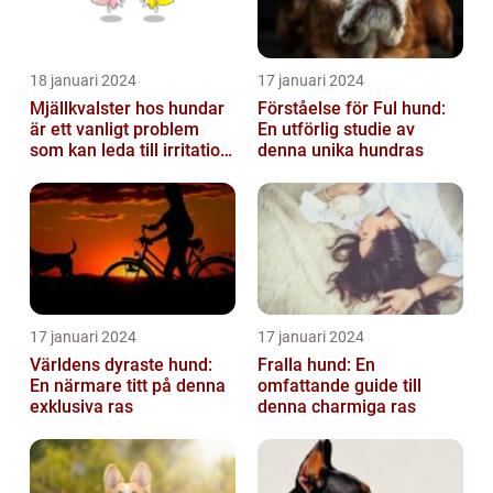
18 januari 2024
17 januari 2024
Mjällkvalster hos hundar
Förståelse för Ful hund:
är ett vanligt problem
En utförlig studie av
som kan leda till irritation
denna unika hundras
och obehag för både
hun...
17 januari 2024
17 januari 2024
Världens dyraste hund:
Fralla hund: En
En närmare titt på denna
omfattande guide till
exklusiva ras
denna charmiga ras