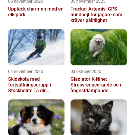
06 november 2025
05 november 2025
Upptäck charmen med en
Tracker Artemis: GPS-
elk park
hundpejl för jägare som
kräver pålitlighet
04 november 2025
03 oktober 2025
Skidskola med
Gladiator K-Nine:
fortsättningsgrupp i
Stressreducerande och
Stockholm: Ta din
ångestdämpande
skidåkning till nästa nivå
hundhalsband