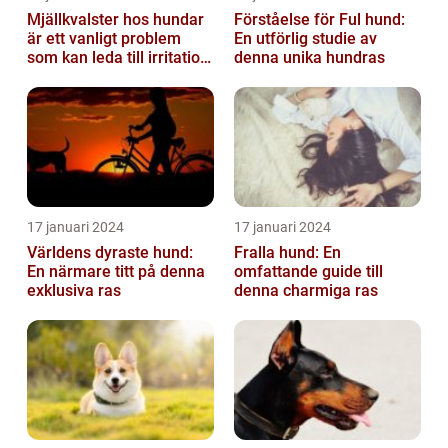
Mjällkvalster hos hundar
Förståelse för Ful hund:
är ett vanligt problem
En utförlig studie av
som kan leda till irritation
denna unika hundras
och obehag för både
hun...
17 januari 2024
17 januari 2024
Världens dyraste hund:
Fralla hund: En
En närmare titt på denna
omfattande guide till
exklusiva ras
denna charmiga ras