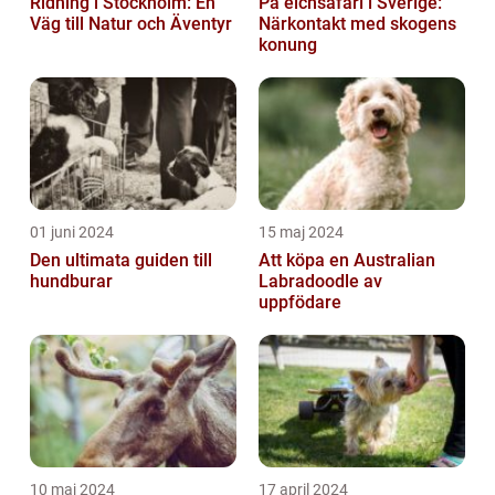
Ridning i Stockholm: En
På elchsafari i Sverige:
Väg till Natur och Äventyr
Närkontakt med skogens
konung
01 juni 2024
15 maj 2024
Den ultimata guiden till
Att köpa en Australian
hundburar
Labradoodle av
uppfödare
10 maj 2024
17 april 2024