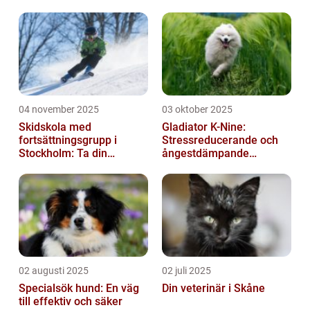
04 november 2025
03 oktober 2025
Skidskola med
Gladiator K-Nine:
fortsättningsgrupp i
Stressreducerande och
Stockholm: Ta din
ångestdämpande
skidåkning till nästa nivå
hundhalsband
02 augusti 2025
02 juli 2025
Specialsök hund: En väg
Din veterinär i Skåne
till effektiv och säker