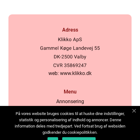
Adress
web:
www.klikko.dk
Menu
Annonsering
Om oss
På vores website bruges cookies til at huske dine indstillinger,
Cookies
statistik og personalisering af indhold og annoncer. Denne
information deles med tredjepart. Ved fortsat brug af websiden
Kontakta oss
godkender du cookiepolitikken.
Sitemap