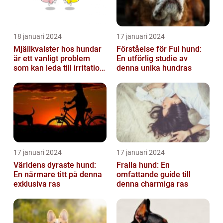
18 januari 2024
17 januari 2024
Mjällkvalster hos hundar
Förståelse för Ful hund:
är ett vanligt problem
En utförlig studie av
som kan leda till irritation
denna unika hundras
och obehag för både
hun...
17 januari 2024
17 januari 2024
Världens dyraste hund:
Fralla hund: En
En närmare titt på denna
omfattande guide till
exklusiva ras
denna charmiga ras