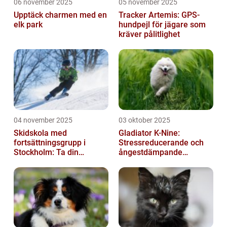
06 november 2025
05 november 2025
Upptäck charmen med en
Tracker Artemis: GPS-
elk park
hundpejl för jägare som
kräver pålitlighet
04 november 2025
03 oktober 2025
Skidskola med
Gladiator K-Nine:
fortsättningsgrupp i
Stressreducerande och
Stockholm: Ta din
ångestdämpande
skidåkning till nästa nivå
hundhalsband