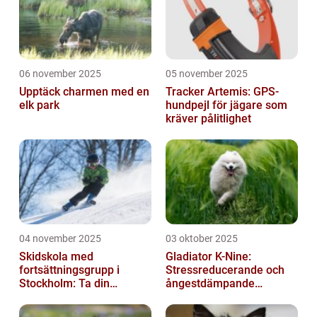
06 november 2025
05 november 2025
Upptäck charmen med en
Tracker Artemis: GPS-
elk park
hundpejl för jägare som
kräver pålitlighet
04 november 2025
03 oktober 2025
Skidskola med
Gladiator K-Nine:
fortsättningsgrupp i
Stressreducerande och
Stockholm: Ta din
ångestdämpande
skidåkning till nästa nivå
hundhalsband