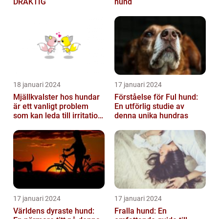
DRÄKTIG
hund
18 januari 2024
17 januari 2024
Mjällkvalster hos hundar
Förståelse för Ful hund:
är ett vanligt problem
En utförlig studie av
som kan leda till irritation
denna unika hundras
och obehag för både
hun...
17 januari 2024
17 januari 2024
Världens dyraste hund:
Fralla hund: En