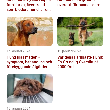
Blodhunden (Canis lupus
Stor hund: En grundlig
familiaris), även känd
översikt för hundälskare
som blodöra hund, är en
utsökt ras av hundar med
kara...
14 januari 2024
13 januari 2024
Hund lös i magen -
Världens Farligaste Hund:
symptom, behandling och
En Grundlig Översikt på
förebyggande åtgärder
2000 Ord
13 januari 2024