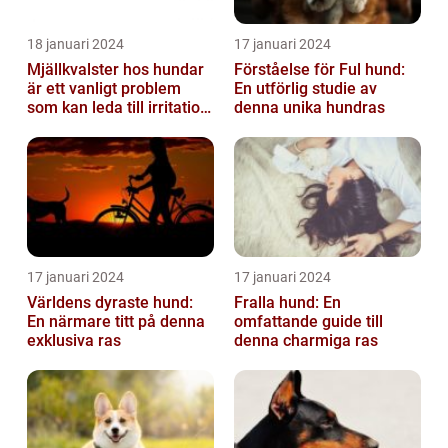
18 januari 2024
17 januari 2024
Mjällkvalster hos hundar
Förståelse för Ful hund:
är ett vanligt problem
En utförlig studie av
som kan leda till irritation
denna unika hundras
och obehag för både
hun...
17 januari 2024
17 januari 2024
Världens dyraste hund:
Fralla hund: En
En närmare titt på denna
omfattande guide till
exklusiva ras
denna charmiga ras