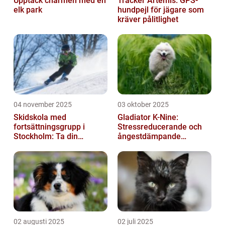
Upptäck charmen med en
Tracker Artemis: GPS-
elk park
hundpejl för jägare som
kräver pålitlighet
04 november 2025
03 oktober 2025
Skidskola med
Gladiator K-Nine:
fortsättningsgrupp i
Stressreducerande och
Stockholm: Ta din
ångestdämpande
skidåkning till nästa nivå
hundhalsband
02 augusti 2025
02 juli 2025