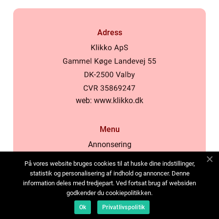
Adress
web:
www.klikko.dk
Menu
Annonsering
Om oss
På vores website bruges cookies til at huske dine indstillinger,
Cookies
statistik og personalisering af indhold og annoncer. Denne
information deles med tredjepart. Ved fortsat brug af websiden
Kontakta oss
godkender du cookiepolitikken.
Sitemap
Ok
Privatlivspolitik