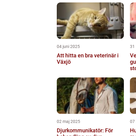
04 juni 2025
31
Att hitta en bra veterinär i
Ve
Växjö
gu
st
02 maj 2025
07
Djurkommunikatör: För
Hu