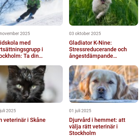
 november 2025
03 oktober 2025
idskola med
Gladiator K-Nine:
rtsättningsgrupp i
Stressreducerande och
ockholm: Ta din
ångestdämpande
idåkning till nästa nivå
hundhalsband
juli 2025
01 juli 2025
n veterinär i Skåne
Djurvård i hemmet: att
välja rätt veterinär i
Stockholm