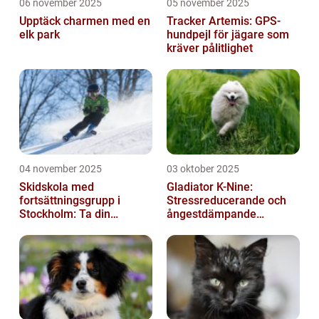
06 november 2025
05 november 2025
Upptäck charmen med en
Tracker Artemis: GPS-
elk park
hundpejl för jägare som
kräver pålitlighet
04 november 2025
03 oktober 2025
Skidskola med
Gladiator K-Nine:
fortsättningsgrupp i
Stressreducerande och
Stockholm: Ta din
ångestdämpande
skidåkning till nästa nivå
hundhalsband