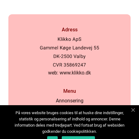
Adress
web:
www.klikko.dk
Menu
Annonsering
Om oss
På vores website bruges cookies til at huske dine indstillinger,
Cookies
statistik og personalisering af indhold og annoncer. Denne
information deles med tredjepart. Ved fortsat brug af websiden
Kontakta oss
godkender du cookiepolitikken.
Sitemap