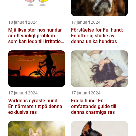
18 januari 2024
17 januari 2024
Mjällkvalster hos hundar
Förståelse för Ful hund:
är ett vanligt problem
En utförlig studie av
som kan leda till irritation
denna unika hundras
och obehag för både
hun...
17 januari 2024
17 januari 2024
Världens dyraste hund:
Fralla hund: En
En närmare titt på denna
omfattande guide till
exklusiva ras
denna charmiga ras