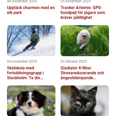
06 november 2025
05 november 2025
Upptäck charmen med en
Tracker Artemis: GPS-
elk park
hundpejl för jägare som
kräver pålitlighet
04 november 2025
03 oktober 2025
Skidskola med
Gladiator K-Nine:
fortsättningsgrupp i
Stressreducerande och
Stockholm: Ta din
ångestdämpande
skidåkning till nästa nivå
hundhalsband