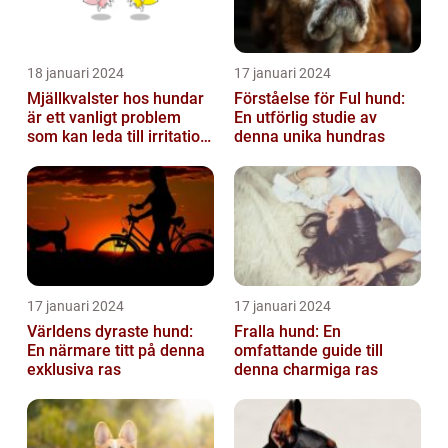
18 januari 2024
17 januari 2024
Mjällkvalster hos hundar
Förståelse för Ful hund:
är ett vanligt problem
En utförlig studie av
som kan leda till irritation
denna unika hundras
och obehag för både
hun...
17 januari 2024
17 januari 2024
Världens dyraste hund:
Fralla hund: En
En närmare titt på denna
omfattande guide till
exklusiva ras
denna charmiga ras