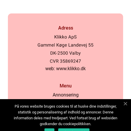
Adress
web:
www.klikko.dk
Menu
Annonsering
Om oss
På vores website bruges cookies til at huske dine indstillinger,
Cookies
statistik og personalisering af indhold og annoncer. Denne
information deles med tredjepart. Ved fortsat brug af websiden
Kontakta oss
godkender du cookiepolitikken.
Sitemap