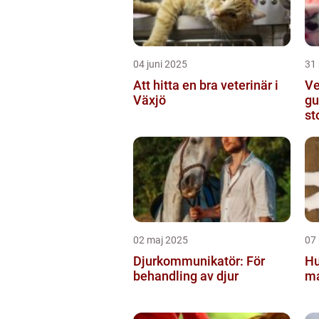
04 juni 2025
31
Att hitta en bra veterinär i
Ve
Växjö
gu
st
02 maj 2025
07
Djurkommunikatör: För
Hu
behandling av djur
ma