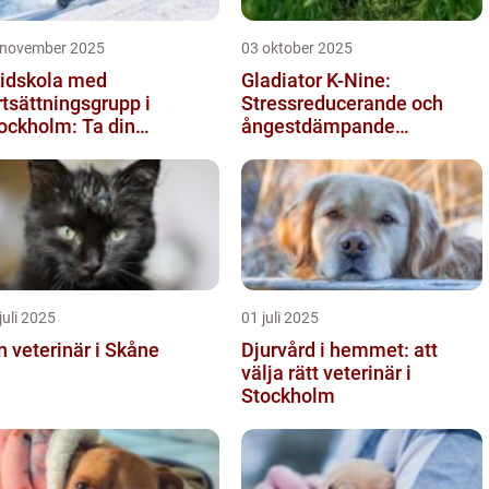
 november 2025
03 oktober 2025
idskola med
Gladiator K-Nine:
rtsättningsgrupp i
Stressreducerande och
ockholm: Ta din
ångestdämpande
idåkning till nästa nivå
hundhalsband
juli 2025
01 juli 2025
n veterinär i Skåne
Djurvård i hemmet: att
välja rätt veterinär i
Stockholm