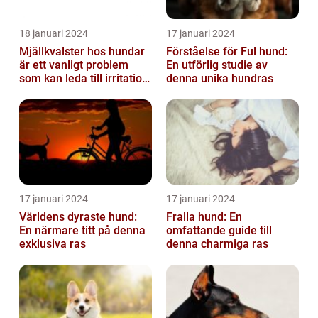
18 januari 2024
17 januari 2024
Mjällkvalster hos hundar
Förståelse för Ful hund:
är ett vanligt problem
En utförlig studie av
som kan leda till irritation
denna unika hundras
och obehag för både
hun...
17 januari 2024
17 januari 2024
Världens dyraste hund:
Fralla hund: En
En närmare titt på denna
omfattande guide till
exklusiva ras
denna charmiga ras