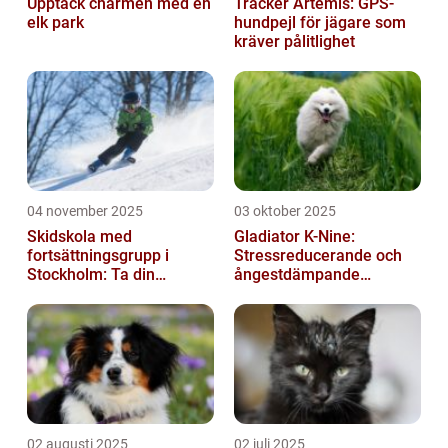
Upptäck charmen med en
Tracker Artemis: GPS-
elk park
hundpejl för jägare som
kräver pålitlighet
04 november 2025
03 oktober 2025
Skidskola med
Gladiator K-Nine:
fortsättningsgrupp i
Stressreducerande och
Stockholm: Ta din
ångestdämpande
skidåkning till nästa nivå
hundhalsband
02 augusti 2025
02 juli 2025