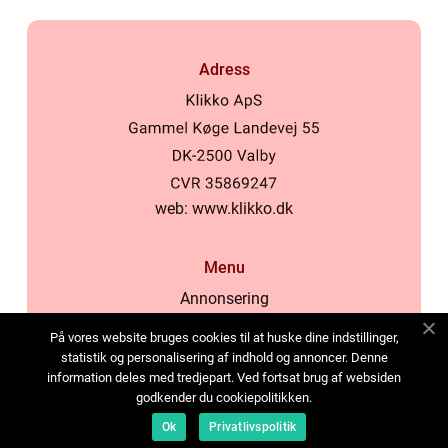
Adress
web:
www.klikko.dk
Menu
Annonsering
Om oss
På vores website bruges cookies til at huske dine indstillinger,
Cookies
statistik og personalisering af indhold og annoncer. Denne
information deles med tredjepart. Ved fortsat brug af websiden
Kontakta oss
godkender du cookiepolitikken.
Sitemap
Ok
Privatlivspolitik