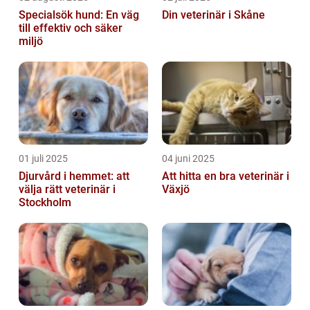
Specialsök hund: En väg
Din veterinär i Skåne
till effektiv och säker
miljö
01 juli 2025
04 juni 2025
Djurvård i hemmet: att
Att hitta en bra veterinär i
välja rätt veterinär i
Växjö
Stockholm