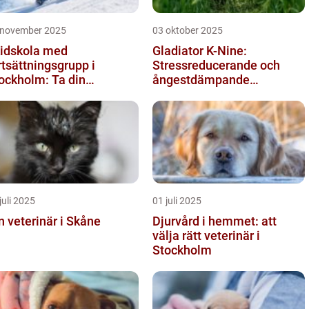
 november 2025
03 oktober 2025
idskola med
Gladiator K-Nine:
rtsättningsgrupp i
Stressreducerande och
ockholm: Ta din
ångestdämpande
idåkning till nästa nivå
hundhalsband
juli 2025
01 juli 2025
n veterinär i Skåne
Djurvård i hemmet: att
välja rätt veterinär i
Stockholm