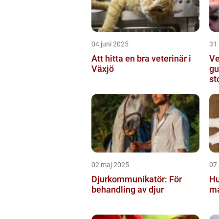
04 juni 2025
31
Att hitta en bra veterinär i
Ve
Växjö
gu
st
02 maj 2025
07
Djurkommunikatör: För
Hu
behandling av djur
ma