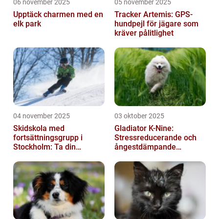
06 november 2025
05 november 2025
Upptäck charmen med en
Tracker Artemis: GPS-
elk park
hundpejl för jägare som
kräver pålitlighet
04 november 2025
03 oktober 2025
Skidskola med
Gladiator K-Nine:
fortsättningsgrupp i
Stressreducerande och
Stockholm: Ta din
ångestdämpande
skidåkning till nästa nivå
hundhalsband