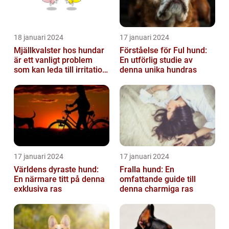
18 januari 2024
17 januari 2024
Mjällkvalster hos hundar
Förståelse för Ful hund:
är ett vanligt problem
En utförlig studie av
som kan leda till irritation
denna unika hundras
och obehag för både
hun...
17 januari 2024
17 januari 2024
Världens dyraste hund:
Fralla hund: En
En närmare titt på denna
omfattande guide till
exklusiva ras
denna charmiga ras