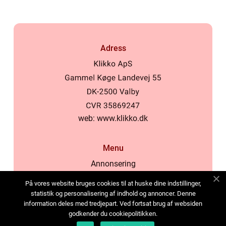
Adress
web:
www.klikko.dk
Menu
Annonsering
Om oss
På vores website bruges cookies til at huske dine indstillinger,
Cookies
statistik og personalisering af indhold og annoncer. Denne
information deles med tredjepart. Ved fortsat brug af websiden
Kontakta oss
godkender du cookiepolitikken.
Sitemap