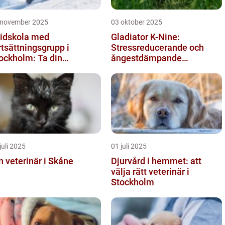
 november 2025
03 oktober 2025
idskola med
Gladiator K-Nine:
rtsättningsgrupp i
Stressreducerande och
ockholm: Ta din
ångestdämpande
idåkning till nästa nivå
hundhalsband
juli 2025
01 juli 2025
n veterinär i Skåne
Djurvård i hemmet: att
välja rätt veterinär i
Stockholm