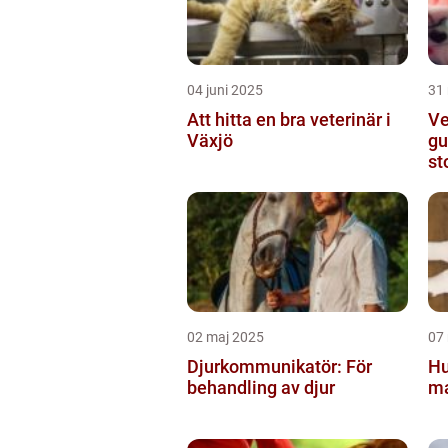
04 juni 2025
31
Att hitta en bra veterinär i
Ve
Växjö
gu
st
02 maj 2025
07
Djurkommunikatör: För
Hu
behandling av djur
ma